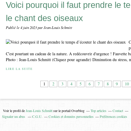
Voici pourquoi il faut prendre le 
le chant des oiseaux
Publié le
4 juin 2023
par Jean-Louis Schmitt
C
p
C'est pourtant un cadeau de la nature. A redécouvrir d'urgence ! Fauvette b
Photo : Jean-Louis Schmitt (Cliquez pour agrandir) Diminution du stress, m
LIRE LA SUITE
1
2
3
4
5
6
7
8
9
10
Voir le profil de
Jean-Louis Schmitt
sur le portail Overblog
Top articles
Contact
Signaler un abus
C.G.U.
Cookies et données personnelles
Préférences cookies