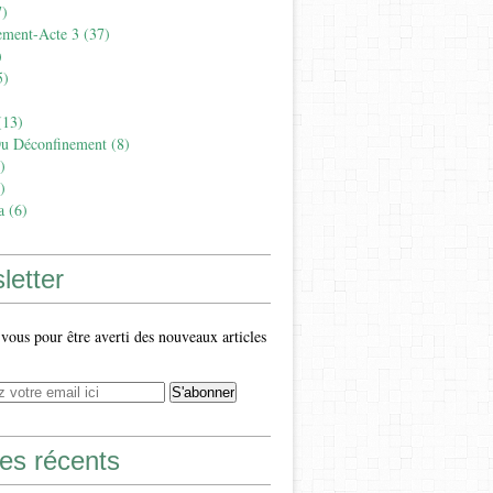
)
ement-Acte 3
(37)
)
5)
13)
Du Déconfinement
(8)
)
)
a
(6)
letter
ous pour être averti des nouveaux articles
les récents