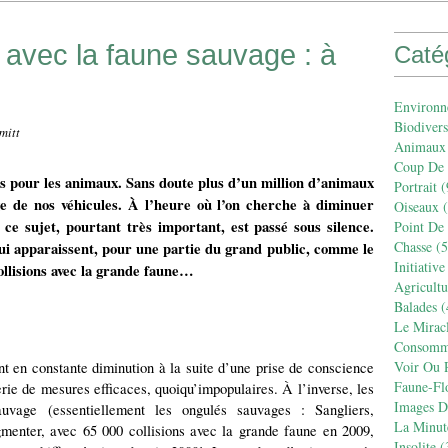
s avec la faune sauvage : à
Caté
Environn
Biodivers
mitt
Animaux
Coup De
es pour les animaux. Sans doute plus d’un million d’animaux
Portrait
(
e de nos véhicules. À l’heure où l’on cherche à diminuer
Oiseaux
(
ce sujet, pourtant très important, est passé sous silence.
Point De
Chasse
(5
qui apparaissent, pour une partie du grand public, comme le
Initiative
ollisions avec la grande faune…
Agricult
Balades
(
Le Mirac
Consomm
Voir Ou R
nt en constante diminution à la suite d’une prise de conscience
Faune-Fl
terie de mesures efficaces, quoiqu’impopulaires. À l’inverse, les
Images De
auvage (essentiellement les ongulés sauvages : Sangliers,
La Minut
gmenter, avec 65 000 collisions avec la grande faune en 2009,
Insolite
(