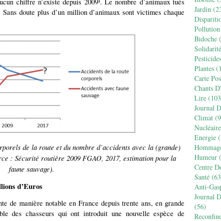
ucun chiffre n’existe depuis 2009¹. Le nombre d’animaux tués
Jardin
(2
. Sans doute plus d’un million d’animaux sont victimes chaque
Dispariti
Pollution
Bidoche
(
Solidarit
Pesticide
Plantes
(1
Carte Pos
Chants D
Lire
(103
Journal 
Climat
(9
Nucléaire
Energie
(
orels de la route et du nombre d’accidents avec la (grande)
Hommag
Humeur
(
rce : Sécurité routière 2009 FGAO, 2017, estimation pour la
Centre D
faune sauvage).
Santé
(63
llions d’Euros
Anti-Gas
Journal 
te de manière notable en France depuis trente ans, en grande
(56)
sable des chasseurs qui ont introduit une nouvelle espèce de
Reconfin