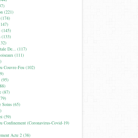
37)
on
(221)
(174)
147)
é
(145)
s
(133)
32)
tale De...
(117)
'oiseaux
(111)
)
Du Couvre-Feu
(102)
9)
(95)
88)
e
(87)
79)
e Soins
(65)
)
pi
(59)
Du Confinement (coronavirus-Covid-19)
ement Acte 2
(38)