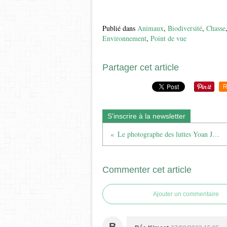
Publié dans
Animaux
,
Biodiversité
,
Chasse
Environnement
,
Point de vue
Partager cet article
R
S'inscrire à la newsletter
Le photographe des luttes Yoan Jäger a été mis en examen
Commenter cet article
Ajouter un commentaire
B