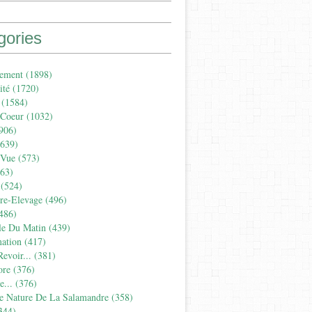
gories
ement
(1898)
ité
(1720)
(1584)
 Coeur
(1032)
906)
639)
 Vue
(573)
63)
(524)
ure-Elevage
(496)
486)
le Du Matin
(439)
ation
(417)
evoir...
(381)
ore
(376)
...
(376)
e Nature De La Salamandre
(358)
344)