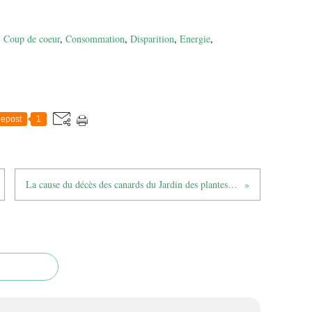
,
Coup de coeur
,
Consommation
,
Disparition
,
Energie
,
epost
1
La cause du décès des canards du Jardin des plantes de Toulouse est désormais connue