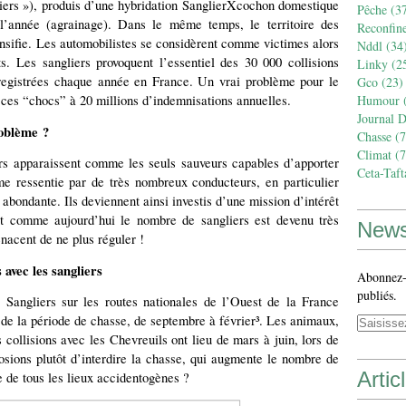
gliers »), produis d’une hybridation SanglierXcochon domestique
Pêche
(37
l’année (agrainage). Dans le même temps, le territoire des
Reconfin
tensifie. Les automobilistes se considèrent comme victimes alors
Nddl
(34
s. Les sangliers provoquent l’essentiel des 30 000 collisions
Linky
(2
egistrées chaque année en France. Un vrai problème pour le
Gco
(23)
 ces “chocs” à 20 millions d’indemnisations annuelles.
Humour
(
Journal 
roblème ?
Chasse
(7
Climat
(7
urs apparaissent comme les seuls sauveurs capables d’apporter
Ceta-Taft
me ressentie par de très nombreux conducteurs, en particulier
s abondante. Ils deviennent ainsi investis d’une mission d’intérêt
. Et comme aujourd’hui le nombre de sangliers est devenu très
News
enacent de ne plus réguler !
 avec les sangliers
Abonnez-v
publiés.
s Sangliers sur les routes nationales de l’Ouest de la France
 de la période de chasse, de septembre à février³. Les animaux,
 collisions avec les Chevreuils ont lieu de mars à juin, lors de
posions plutôt d’interdire la chasse, qui augmente le nombre de
Artic
e de tous les lieux accidentogènes ?