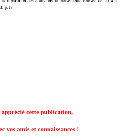
 la répartition des collisions faune/véhicule relevée de 2014 à
t, p.18
 apprécié cette publication,
ec vos amis et connaissances !