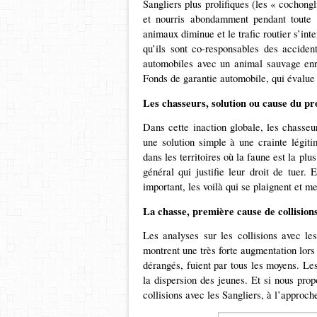
Sangliers plus prolifiques (les « cochon
et nourris abondamment pendant toute 
animaux diminue et le trafic routier s’in
qu’ils sont co-responsables des accident
automobiles avec un animal sauvage enr
Fonds de garantie automobile, qui évalue
Les chasseurs, solution ou cause du p
Dans cette inaction globale, les chasse
une solution simple à une crainte légiti
dans les territoires où la faune est la plu
général qui justifie leur droit de tuer
important, les voilà qui se plaignent et m
La chasse, première cause de collisions
Les analyses sur les collisions avec le
montrent une très forte augmentation lors
dérangés, fuient par tous les moyens. Les
la dispersion des jeunes. Et si nous pro
collisions avec les Sangliers, à l’approch