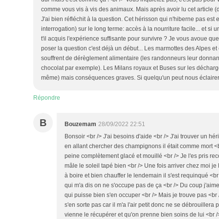
comme vous vis à vis des animaux. Mais après avoir lu cet article (do
J'ai bien réfléchit à la question. Cet hérisson qui n'hiberne pas est
interrogation) sur le long terme: accès à la nourriture facile... et si 
t'il acquis l'expérience suffisante pour survivre ? Je vous avoue qu
poser la question c'est déjà un début... Les marmottes des Alpes et
souffrent de dérèglement alimentaire (les randonneurs leur donnan
chocolat par exemple). Les Milans royaux et Buses sur les décharg
même) mais conséquences graves. Si quelqu'un peut nous éclairer ?
Répondre
B
Bouzemam
28/09/2022 22:51
Bonsoir <br /> J'ai besoins d'aide <br /> J'ai trouver un hé
en allant chercher des champignons il était comme mort <br 
peine complètement glacé et mouillé <br /> Je l'es pris re
mâle le soleil tapé bien <br /> Une fois arriver chez moi je
à boire et bien chauffer le lendemain il s'est requinqué <br
qui m'a dis on ne s'occupe pas de ça <br /> Du coup j'aime
qui puisse bien s'en occuper <br /> Mais je trouve pas <br /
s'en sorte pas car il m'a l'air petit donc ne se débrouillera
vienne le récupérer et qu'on prenne bien soins de lui <br 