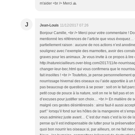
m'aider <br /> Merci 🙏
J
Jean-Louis
11/12/2017 07:26
Bonjour Camille, <br /> Merci pour votre commentaire ! 
mentionné les références de l’article que vous évoquez… <
partiellement raison : aucune de nos actions n’est anodin
soulignez avec l’exemple des marmottes, avoir des conséq
graves pour les animaux. Je vous invite à ce propos à lire ce
http://natureiciailleurs.over-blog.com/2017/11/le-nourriss
changer-leur-bec.html qui vous confirmera que le nourrissag
fait insolites ! <br /> Toutefois, je pense personnellement 
nourrissage hivernal des oiseaux ou l’aide apportée à un h
pas beaucoup de questions à se poser : soit on le fait pa
petit coup de pouce à la nature, soit on ne le fait pas et on
d’excuses pour justifier son choix… <br /> En matière de sé
malgré ces gestes désintéressés : ainsi faut-il aussi accep
part’’ lorsqu’il fond sur les hôtes de la mangeoire et s’em
vous admiriez juste avant… C’est dur mais c’est la loi de la 
pense qu’il est indispensable de lutter pour la préservation
quoi bon nourrir les oiseaux si, par ailleurs, on ne fait rien