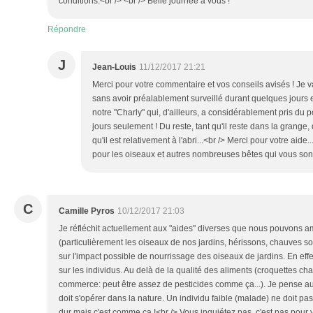
conditions.<br /> <br /> Belle journée à vous !
Répondre
J
Jean-Louis
11/12/2017 21:21
Merci pour votre commentaire et vos conseils avisés ! Je v
sans avoir préalablement surveillé durant quelques jours 
notre "Charly" qui, d'ailleurs, a considérablement pris du p
jours seulement ! Du reste, tant qu'il reste dans la grange,
qu'il est relativement à l'abri...<br /> Merci pour votre aide.
pour les oiseaux et autres nombreuses bêtes qui vous sont
C
Camille Pyros
10/12/2017 21:03
Je réfléchit actuellement aux "aides" diverses que nous pouvons 
(particulièrement les oiseaux de nos jardins, hérissons, chauves sour
sur l'impact possible de nourrissage des oiseaux de jardins. En ef
sur les individus. Au delà de la qualité des aliments (croquettes c
commerce: peut être assez de pesticides comme ça...). Je pense au
doit s'opérer dans la nature. Un individu faible (malade) ne doit pas
dur mais c'est comme ça !<br /> Vous inquiétez pas, c'est pas pour