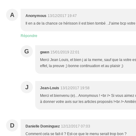
A
Anonymous
13/12/2017 19:47
Il en a de la chance ce hérisson il est bien tombé . J’aime bcp votre 
Répondre
G
gwen
15/01/2019 22:01
Merci Jean Louis, et bien j ai la meme, sauf que la votre es
effet, la preuve ;) bonne continuation et au plaisir ;)
J
Jean-Louis
13/12/2017 19:58
Merci et bienvenu (e)... Anonymous ! <br /> Si vous aimez c
à donner votre avis sur les articles proposés !<br /> Amitié
D
Danielle Dominguez
12/12/2017 07:03
Comment cela se fait-il ? Est-ce que le menu serait trop bon ?