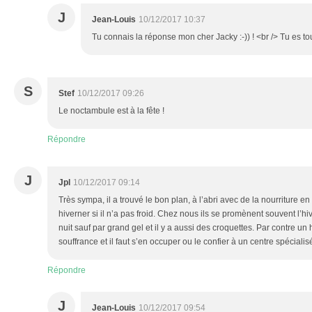
J
Jean-Louis
10/12/2017 10:37
Tu connais la réponse mon cher Jacky :-)) ! <br /> Tu es 
S
Stef
10/12/2017 09:26
Le noctambule est à la fête !
Répondre
J
Jpl
10/12/2017 09:14
Très sympa, il a trouvé le bon plan, à l’abri avec de la nourriture 
hiverner si il n’a pas froid. Chez nous ils se promènent souvent l’hiv
nuit sauf par grand gel et il y a aussi des croquettes. Par contre un
souffrance et il faut s’en occuper ou le confier à un centre spéciali
Répondre
J
Jean-Louis
10/12/2017 09:54