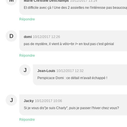
Marie Christine Deschamps
10/12/2017 13:14
Et difficile avec çà ! Une des 2 assiettes ne l'intéresse pas beaucou
Répondre
D
domi
10/12/2017 12:26
pas de mystère, il vient à vélo<br /> en tout pas c'est génial
Répondre
J
Jean-Louis
10/12/2017 12:32
Perspicace Domi : ce détail m'avait échappé !
J
Jacky
10/12/2017 10:06
Si je vous dis"je suis Charly", puis je passer l'hiver chez vous?
Répondre