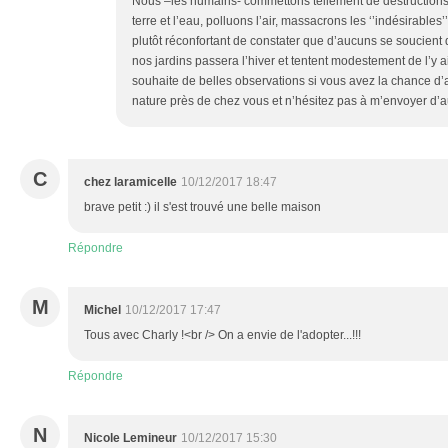
Nous –les humains- commettons tellement de destructions
terre et l’eau, polluons l’air, massacrons les ‘’indésirables’’
plutôt réconfortant de constater que d’aucuns se soucient 
nos jardins passera l’hiver et tentent modestement de l’y 
souhaite de belles observations si vous avez la chance d’a
nature près de chez vous et n’hésitez pas à m’envoyer d’
C
chez laramicelle
10/12/2017 18:47
brave petit :) il s'est trouvé une belle maison
Répondre
M
Michel
10/12/2017 17:47
Tous avec Charly !<br /> On a envie de l'adopter...!!!
Répondre
N
Nicole Lemineur
10/12/2017 15:30