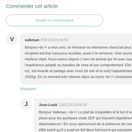
Commenter cet article
Ajouter un commentaire
V
valkman
25/01/2019 00:53
Bonjour,<br /> a mon avis, ce hérisson ou hérisonne cherchait plus 
récipient est trop haut pour accéder, aussi il le renverse. Une souco
meilleur objet. Nous avons depuis 2 ans cet animal qui vit avec no
l'expérience adapté sa manière de vivre et son comportement. Elle 
m2, est vivante et partage avec nous (le soir et la nuit) l'appartem
2500gr. En ce moment elle hiberne dans sa niche.<br /> cordialeme
Répondre
J
Jean-Louis
25/01/2019 06:23
Bonjour Valkman, <br /> Le plat de croquettes et le bol d’ea
place pour les quelques chats SDF qui trouvent régulière
dépendances ! En nous apercevant de la présence de ces a
effet avéré qu’il y avait en fait deux hérissons qui passaie