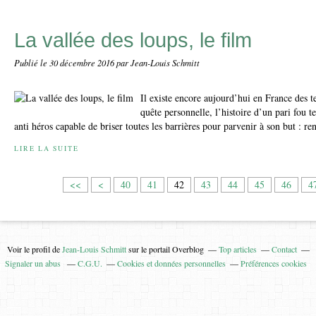
La vallée des loups, le film
Publié le
30 décembre 2016
par Jean-Louis Schmitt
Il existe encore aujourd’hui en France des te
quête personnelle, l’histoire d’un pari fou t
anti héros capable de briser toutes les barrières pour parvenir à son but : re
LIRE LA SUITE
1
2
3
<<
<
40
41
42
43
44
45
46
4
0
0
0
Voir le profil de
Jean-Louis Schmitt
sur le portail Overblog
Top articles
Contact
Signaler un abus
C.G.U.
Cookies et données personnelles
Préférences cookies