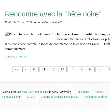
Rencontre avec la ‘’bête noire’’
Publié le
28 mai 2021
par Jean-Louis Schmitt
Omniprésent mais invisible, le Sanglie
fascinant. Depuis la raréfaction des pet
il est considéré comme le fonds de commerce de la chasse en France… Diffici
communément...
LIRE LA SUITE
<<
<
10
11
12
13
14
15
16
17
1
Voir le profil de
Jean-Louis Schmitt
sur le portail Overblog
Top articles
Contact
Signaler un abus
C.G.U.
Cookies et données personnelles
Préférences cookies