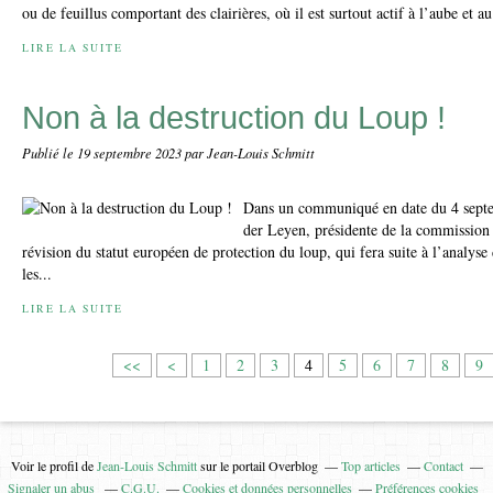
ou de feuillus comportant des clairières, où il est surtout actif à l’aube et au
LIRE LA SUITE
Non à la destruction du Loup !
Publié le
19 septembre 2023
par Jean-Louis Schmitt
Dans un communiqué en date du 4 sept
der Leyen, présidente de la commission
révision du statut européen de protection du loup, qui fera suite à l’analyse
les...
LIRE LA SUITE
<<
<
1
2
3
4
5
6
7
8
9
Voir le profil de
Jean-Louis Schmitt
sur le portail Overblog
Top articles
Contact
Signaler un abus
C.G.U.
Cookies et données personnelles
Préférences cookies