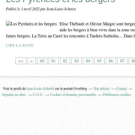
Publié le
1 avril 2022
par Jean-Louis Schmitt
Elise Thébault et Olivier Maigre sont berge
aide les bergers à bien vivre dans la zone o
futurs bergers. La Terre au Carré les rencontre à Tardets-Sorholus… Dans l
LIRE LA SUITE
1
2
3
4
5
6
7
<<
<
80
81
82
83
84
85
86
87
8
0
0
0
0
0
0
0
Voir le profil de
Jean-Louis Schmitt
sur le portail Overblog
Top articles
Contact
Signaler un abus
C.G.U.
Cookies et données personnelles
Préférences cookies