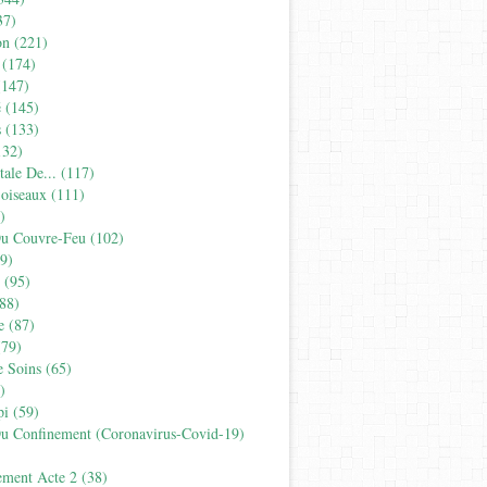
37)
on
(221)
(174)
147)
é
(145)
s
(133)
32)
tale De...
(117)
'oiseaux
(111)
)
Du Couvre-Feu
(102)
9)
(95)
88)
e
(87)
79)
e Soins
(65)
)
pi
(59)
Du Confinement (coronavirus-Covid-19)
ement Acte 2
(38)