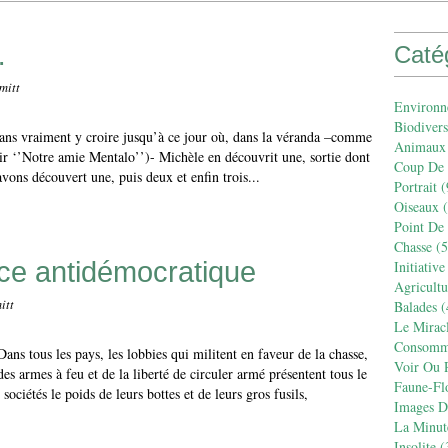
…
Caté
mitt
Environn
Biodivers
sans vraiment y croire jusqu’à ce jour où, dans la véranda –comme
Animaux
ir ‘’Notre amie Mentalo’’)- Michèle en découvrit une, sortie dont
Coup De
vons découvert une, puis deux et enfin trois...
Portrait
(
Oiseaux
(
Point De
Chasse
(5
nce antidémocratique
Initiative
Agricult
itt
Balades
(
Le Mirac
Consomm
Dans tous les pays, les lobbies qui militent en faveur de la chasse,
Voir Ou R
des armes à feu et de la liberté de circuler armé présentent tous le
Faune-Fl
sociétés le poids de leurs bottes et de leurs gros fusils,
Images De
La Minut
Insolite
(