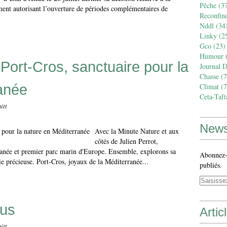
Pêche
(37
ement autorisant l’ouverture de périodes complémentaires de
Reconfin
Nddl
(34
Linky
(2
Gco
(23)
Humour
(
Port-Cros, sanctuaire pour la
Journal 
Chasse
(7
anée
Climat
(7
Ceta-Taft
itt
News
Avec la Minute Nature et aux
côtés de Julien Perrot,
ranée et premier parc marin d'Europe. Ensemble, explorons sa
Abonnez-v
nie précieuse. Port-Cros, joyaux de la Méditerranée...
publiés.
ous
Artic
itt