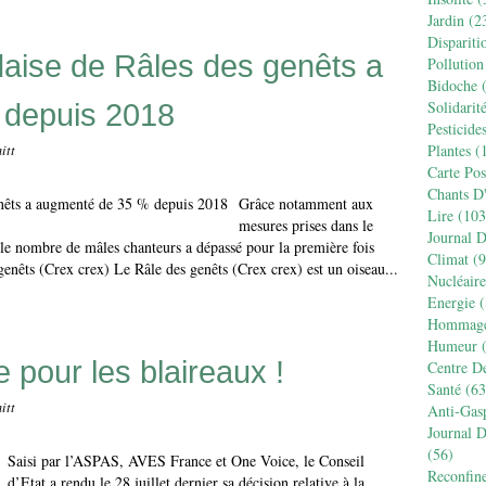
Jardin
(2
Dispariti
ndaise de Râles des genêts a
Pollution
Bidoche
(
 depuis 2018
Solidarit
Pesticide
Plantes
(1
itt
Carte Pos
Chants D
Grâce notamment aux
Lire
(103
mesures prises dans le
Journal 
le nombre de mâles chanteurs a dépassé pour la première fois
Climat
(9
enêts (Crex crex) Le Râle des genêts (Crex crex) est un oiseau...
Nucléaire
Energie
(
Hommag
Humeur
(
 pour les blaireaux !
Centre D
Santé
(63
itt
Anti-Gas
Journal 
(56)
Saisi par l’ASPAS, AVES France et One Voice, le Conseil
Reconfin
d’Etat a rendu le 28 juillet dernier sa décision relative à la