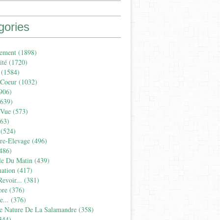
gories
ement
(1898)
ité
(1720)
(1584)
 Coeur
(1032)
906)
639)
 Vue
(573)
63)
(524)
ure-Elevage
(496)
486)
le Du Matin
(439)
ation
(417)
evoir...
(381)
ore
(376)
...
(376)
e Nature De La Salamandre
(358)
344)