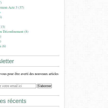
)
ement-Acte 3
(37)
)
5)
13)
Du Déconfinement
(8)
)
)
a
(6)
letter
ous pour être averti des nouveaux articles
les récents