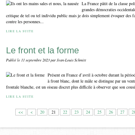
La France pâtit de la classe po
grandes démocraties occidentale
critique de tel ou tel individu public mais je dois simplement évoquer des fai
contre les personnes...
LIRE LA SUITE
Le front et la forme
Publié le
11 septembre 2023
par Jean-Louis Schmitt
Présent en France d’avril à octobre durant la péri
à front blanc, dont le mâle se distingue par un ven
frontale blanche, est un oiseau discret plus difficile à observer que son cou
LIRE LA SUITE
1
<<
<
20
21
22
23
24
25
26
27
2
0