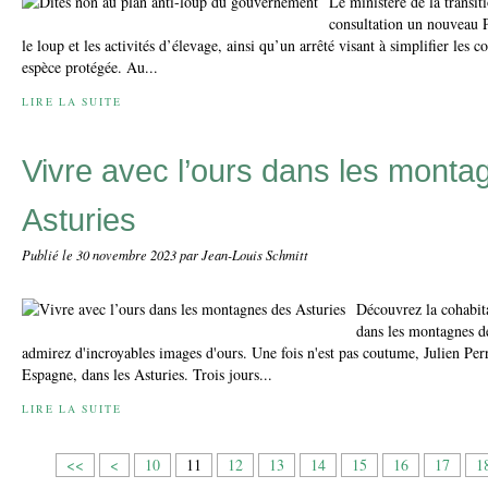
Le ministère de la transit
consultation un nouveau 
le loup et les activités d’élevage, ainsi qu’un arrêté visant à simplifier les c
espèce protégée. Au...
LIRE LA SUITE
Vivre avec l’ours dans les monta
Asturies
Publié le
30 novembre 2023
par Jean-Louis Schmitt
Découvrez la cohabita
dans les montagnes de
admirez d'incroyables images d'ours. Une fois n'est pas coutume, Julien Pe
Espagne, dans les Asturies. Trois jours...
LIRE LA SUITE
<<
<
10
11
12
13
14
15
16
17
1