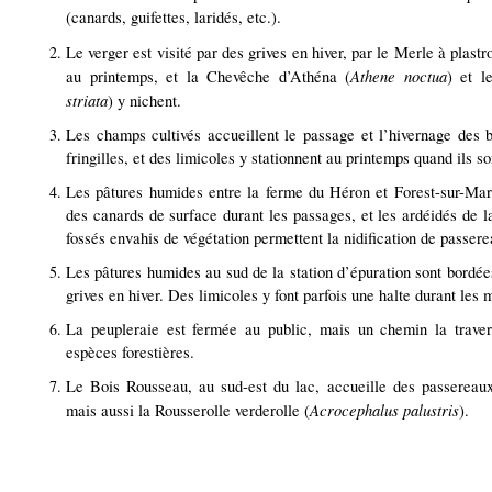
(canards, guifettes, laridés, etc.).
Le verger est visité par des grives en hiver, par le Merle à plastr
Athene noctua
au printemps, et la Chevêche d’Athéna (
) et l
striata
) y nichent.
Les champs cultivés accueillent le passage et l’hivernage des be
fringilles, et des limicoles y stationnent au printemps quand ils s
Les pâtures humides entre la ferme du Héron et Forest-sur-Marq
des canards de surface durant les passages, et les ardéidés de l
fossés envahis de végétation permettent la nidification de passere
Les pâtures humides au sud de la station d’épuration sont bordées
grives en hiver. Des limicoles y font parfois une halte durant les 
La peupleraie est fermée au public, mais un chemin la travers
espèces forestières.
Le Bois Rousseau, au sud-est du lac, accueille des passereaux 
Acrocephalus palustris
mais aussi la Rousserolle verderolle (
).