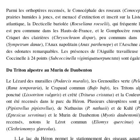
Conocep
Parmi les orthoptères recensés, le Conocéphale des roseaux (
prairies humides à joncs, est menacé d’extinction et inscrit sur la Lis
Roeseliana
roeselii
atlantique, la Decticelle bariolée (
), qui fréquente 
est peu commune dans les Hauts-de-France, et le Gomphocère roux
Chrysochraon dispar
Criquet des clairières (
), peu communs dans 
Sympetrum danae
Anax parthenope
(
), l’Anax napolitain (
) et l’Aeschne a
des odonates remarquables. Les présences de l’Aiguille travailleuse 
Subcoccinella vigintiquatuorpunctata
Coccinelle à 24 points (
) sont égal
Du Triton alpestre au Murin de Daubenton
Podarcis muralis
Pel
Le Lézard des murailles (
), les Grenouilles verte (
Rana temporaria
Bufo bufo
(
), le Crapaud commun (
), les Tritons al
Lissotriton vulgaris
Triturus cristatus
ponctué (
) et crêté (
) et la Couleu
ont été recensés dans le parc du Héron. Plusieurs chiroptères sont 
Pipistrellus pipistrellus
P. nathusii
P
(
), de Nathusius (
) et de Kuhl (
Eptesicus serotinus
Myotis daubentonii
(
) et le Murin de Daubenton (
Eliomys quercinus
recensés, notons le Lérot commun (
) e
Clethrionomys glareolus
(
).
Le lac du Héron permet le stationnement des oiseaux aquati