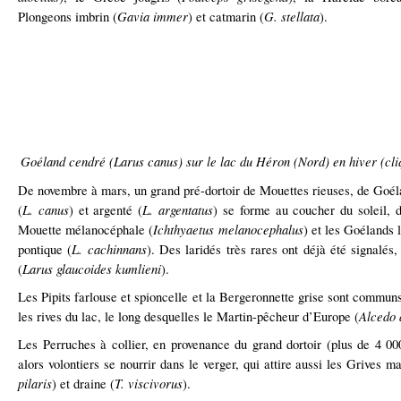
Gavia immer
G. stellata
Plongeons imbrin (
) et catmarin (
).
Goéland cendré (Larus canus) sur le lac du Héron (Nord) en hiver (cliq
De novembre à mars, un grand pré-dortoir de Mouettes rieuses, de Goél
L. canus
L. argentatus
(
) et argenté (
) se forme au coucher du soleil, d
Ichthyaetus melanocephalus
Mouette mélanocéphale (
) et les Goélands 
L. cachinnans
pontique (
). Des laridés très rares ont déjà été signal
Larus glaucoides kumlieni
(
).
Les Pipits farlouse et spioncelle et la Bergeronnette grise sont communs 
Alcedo 
les rives du lac, le long desquelles le Martin-pêcheur d’Europe (
Les Perruches à collier, en provenance du grand dortoir (plus de 4 00
alors volontiers se nourrir dans le verger, qui attire aussi les Grives m
pilaris
T. viscivorus
) et draine (
).