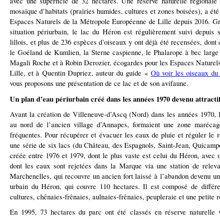
avec une superficie de 32 hectares. Une réserve naturelle régionale
mosaïque d’habitats (prairies humides, cultures et zones boisées), a été 
Espaces Naturels de la Métropole Européenne de Lille depuis 2016. Grâ
situation périurbain, le lac du Héron est régulièrement suivi depuis 
lillois, et plus de 236 espèces d’oiseaux y ont déjà été recensées, d
le Goéland de Kumlien, la Sterne caspienne, le Phalarope à bec large
Magali Roche et à Robin Derozier, écogardes pour les Espaces Naturel
Lille, et à Quentin Dupriez, auteur du guide «
Où voir les oiseaux du
vous proposons une présentation de ce lac et de son avifaune.
Un plan d’eau périurbain créé dans les années 1970 devenu attracti
Avant la création de Villeneuve-d’Ascq (Nord) dans les années 1970, l
au nord de l’ancien village d’Annapes, formaient une zone marécage
fréquentes. Pour récupérer et évacuer les eaux de pluie et réguler le
une série de six lacs (du Château, des Espagnols, Saint-Jean, Quicamp
créée entre 1976 et 1979, dont le plus vaste est celui du Héron, avec u
dont les eaux sont rejetées dans la Marque via une station de releva
Marchenelles, qui recouvre un ancien fort laissé à l’abandon devenu un
urbain du Héron, qui couvre 110 hectares. Il est composé de différen
cultures, chênaies-frênaies, aulnaies-frênaies, peupleraie et une petite r
En 1995, 73 hectares du parc ont été classés en réserve naturelle 