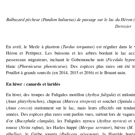
Balbuzard pêcheur (Pandion haliaetus) de passage sur le lac du Héron (N
Derozier
Turdus torquatus
En avril, le Merle à plastron (
) est régulier dans le 
Héron et Petitprez. Les buissons et les arbres bordant le lac accu
Ficedula hypoe
passereaux migrateurs, incluant le Gobemouche noir (
Phoenicurus phoenicurus
blanc (
). Des espèces plus rares ont été 
Pouillot à grands sourcils (en 2014, 2015 et 2016) et le Bruant nain.
En hiver : canards et laridés
Aythya fuligula
En hiver, des troupes de Fuligules morillon (
) et milouin
Anas platyrhyncho
Mareca strepera
Spatula 
(
s), chipeau (
) et souchet (
Anas crecca
(
) stationnent sur le lac, mais leurs effectifs ont tend
années. Des espèces plus rares sont parfois vues, surtout lors de vague
Bucephala clangula
Aythya nyroca
d’or (
), les Fuligules nyroca (
) et 
Netta rufina
Mergus serrator
M.
rousse (
), les Harles huppé (
), bièvre (
albellus
Podiceps grisegena
), le Grèbe jougris (
), la Harelde boré