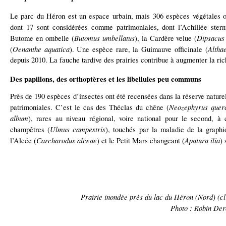
Le parc du Héron est un espace urbain, mais 306 espèces végétales 
dont 17 sont considérées comme patrimoniales, dont l’Achillée sternu
Butomus umbellatus
Dipsacus 
Butome en ombelle (
), la Cardère velue (
Oenanthe aquatica
Althae
(
). Une espèce rare, la Guimauve officinale (
depuis 2010. La fauche tardive des prairies contribue à augmenter la ri
Des papillons, des orthoptères et les libellules peu communs
Près de 190 espèces d’insectes ont été recensées dans la réserve nature
Neozephyrus quer
patrimoniales. C’est le cas des Théclas du chêne (
album
), rares au niveau régional, voire national pour le second, à
Ulmus campestris
champêtres (
), touchés par la maladie de la graph
Carcharodus alceae
Apatura ilia
l’Alcée (
) et le Petit Mars changeant (
) 
Prairie inondée près du lac du Héron (Nord) (cli
Photo : Robin Der