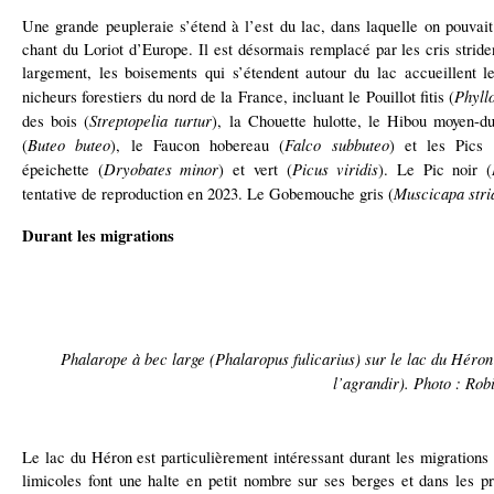
Une grande peupleraie s’étend à l’est du lac, dans laquelle on pouvai
chant du Loriot d’Europe. Il est désormais remplacé par les cris stride
largement, les boisements qui s’étendent autour du lac accueillent l
Phyll
nicheurs forestiers du nord de la France, incluant le Pouillot fitis (
Streptopelia turtur
des bois (
), la Chouette hulotte, le Hibou moyen-d
Buteo buteo
Falco subbuteo
(
), le Faucon hobereau (
) et les Pics 
Dryobates minor
Picus viridis
épeichette (
) et vert (
). Le Pic noir (
Muscicapa stri
tentative de reproduction en 2023. Le Gobemouche gris (
Durant les migrations
Phalarope à bec large (Phalaropus fulicarius) sur le lac du Héron
l’agrandir). Photo : Rob
Le lac du Héron est particulièrement intéressant durant les migration
limicoles font une halte en petit nombre sur ses berges et dans les p