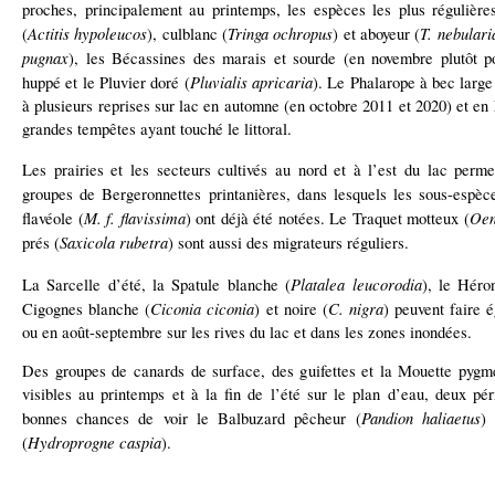
proches, principalement au printemps, les espèces les plus régulières
Actitis hypoleucos
Tringa ochropus
T. nebulari
(
), culblanc (
) et aboyeur (
pugnax
), les Bécassines des marais et sourde (en novembre plutôt p
Pluvialis apricaria
huppé et le Pluvier doré (
). Le Phalarope à bec large
à plusieurs reprises sur lac en automne (en octobre 2011 et 2020) et en 
grandes tempêtes ayant touché le littoral.
Les prairies et les secteurs cultivés au nord et à l’est du lac perme
groupes de Bergeronnettes printanières, dans lesquels les sous-espèc
M. f. flavissima
Oen
flavéole (
) ont déjà été notées. Le Traquet motteux (
Saxicola rubetra
prés (
) sont aussi des migrateurs réguliers.
Platalea leucorodia
La Sarcelle d’été, la Spatule blanche (
), le Héro
Ciconia ciconia
C. nigra
Cigognes blanche (
) et noire (
) peuvent faire 
ou en août-septembre sur les rives du lac et dans les zones inondées.
Des groupes de canards de surface, des guifettes et la Mouette pygm
visibles au printemps et à la fin de l’été sur le plan d’eau, deux pé
Pandion haliaetus
bonnes chances de voir le Balbuzard pêcheur (
) 
Hydroprogne caspia
(
).