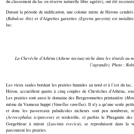
du classement du lac en réserve naturelle libre agréée), ont été recensé
Durant la période de nidification, une colonie mixte de Hérons cendrés
Bubulcus ibis
Egretta garzetta
(
) et d’Aigrettes garzettes (
) est installé
lac.
La Chevêche d’Athéna (Athene noctua) niche dans les têtards au no
l’agrandir). Photo : Rob
Les vieux saules bordant les prairies humides au nord et à l’est du lac
Héron, accueillent quatre à cinq couples de Chevêches d’Athéna, souv
Mota
Les prairies sont aussi le domaine des Bergeronnettes printanière (
Vanellus vanellus
même du Vanneau huppé (
). Il n’y a qu’une seule peti
et donc les passereaux paludicoles nicheurs sont peu nombreux, ma
Acrocephalus sciparceus
(
) et verderolle, et parfois le Phragmite des
Luscinia svecica
Gorgebleue à miroir (
), se reproduisent dans la v
parcourent les prairies.