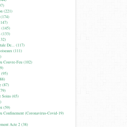
37)
on
(221)
(174)
147)
é
(145)
s
(133)
32)
tale De...
(117)
'oiseaux
(111)
)
Du Couvre-Feu
(102)
9)
(95)
88)
e
(87)
79)
e Soins
(65)
)
pi
(59)
Du Confinement (coronavirus-Covid-19)
ement Acte 2
(38)