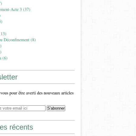
)
ement-Acte 3
(37)
)
5)
13)
Du Déconfinement
(8)
)
)
a
(6)
letter
ous pour être averti des nouveaux articles
les récents