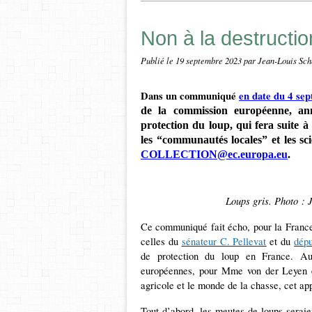
Non à la destructio
Publié le
19 septembre 2023
par Jean-Louis Sch
Dans un communiqué
en date du 4 se
de la commission européenne, an
protection du loup, qui fera suite à 
les “communautés locales” et les sci
COLLECTION@ec.europa.eu
.
Loups gris. Photo : 
Ce communiqué fait écho, pour la France, 
celles du
sénateur C. Pellevat
et du
dépu
de protection du loup en France. Au-d
européennes, pour Mme von der Leyen et
agricole et le monde de la chasse, cet app
Tout d’abord, les meutes de loups serai