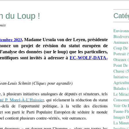
n du Loup !
Caté
mitt
Environn
Biodivers
ptembre 2023
, Madame Ursula von der Leyen, présidente
Animaux
nonce un projet de révision du statut européen de
Coup De
l’analyse des données (sur le loup) que les particuliers,
Portrait
(
entifiques sont invités à adresser à
EC-WOLF-DATA-
Oiseaux
(
Point De
Chasse
(5
Initiative
Agricult
Jean-Louis Schmitt (Cliquez pour agrandir)
Balades
(
à plusieurs initiatives analogues de députés et sénateurs, tels
Le Mirac
té P. Morel-À-L’Huissier
, qui réclament la réduction du statut
Consomm
Voir Ou R
elà de l’opportunité politique, à la veille des élections
Faune-Fl
 son parti le Parti Populaire Européen de séduire le monde
Images De
el contient plusieurs contre-vérités, voir outrances.
La Minut
ent devenues « un danger pour l’homme », alors que toutes les
Insolite
(