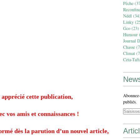
Pêche
(37
Reconfin
Nddl
(34
Linky
(2
Gco
(23)
Humour
(
Journal 
Chasse
(7
Climat
(7
Ceta-Taft
News
Abonnez-v
 apprécié cette publication,
publiés.
ec vos amis et connaissances !
Artic
formé dès la parution d’un nouvel article,