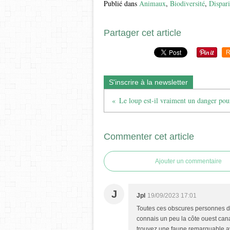
Publié dans
Animaux
,
Biodiversité
,
Dispari
Partager cet article
R
S'inscrire à la newsletter
Le loup est-il vraiment un danger pour
Commenter cet article
Ajouter un commentaire
J
Jpl
19/09/2023 17:01
Toutes ces obscures personnes devr
connais un peu la côte ouest cana
trouvez une faune remarquable 