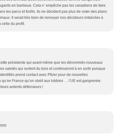
cougards en banlieue. Cela n’ empêche pas les canadiens de faire
s les parcs et forêts. Ils ne décident pas plus de voter des plans
maux. Il serait très bien de renvoyer nos décideurs imbéciles à
 celle du profit.
de cette présidente qui avant même que les dénommés nouveaux
utres saletés qui sortent du bois et continueront à en sortir puisque
 identifiés prend contact avec Pfizer pour de nouvelles
s qu’en France qu’on obéit aux lobbies … l’UE est gangrenée .
leurs ardents défenseurs !
!!!!!