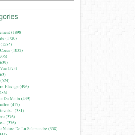
gories
ement
(1898)
ité
(1720)
(1584)
 Coeur
(1032)
906)
639)
 Vue
(573)
63)
(524)
ure-Elevage
(496)
486)
le Du Matin
(439)
ation
(417)
evoir...
(381)
ore
(376)
...
(376)
e Nature De La Salamandre
(358)
344)