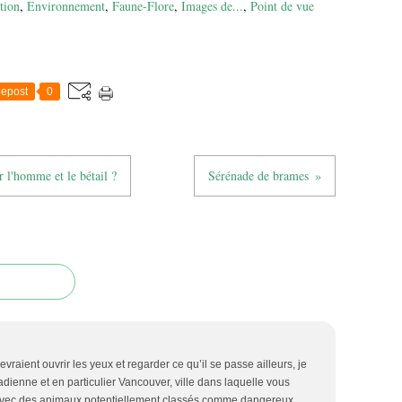
tion
,
Environnement
,
Faune-Flore
,
Images de...
,
Point de vue
epost
0
 l'homme et le bétail ?
Sérénade de brames
aient ouvrir les yeux et regarder ce qu’il se passe ailleurs, je
dienne et en particulier Vancouver, ville dans laquelle vous
avec des animaux potentiellement classés comme dangereux,