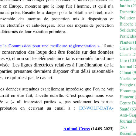
Jardin
(2
p en Europe, montrent que le loup fuit l’homme, et qu’il n’a
Dispariti
 surprise. Ensuite le « danger pour le bétail » est réel, mais
Pollution
’ensemble des moyens de protection mis à disposition et
Bidoche
(
rcs électrifiés et aide-bergers. Tous ces moyens de protection
Solidarit
s détournés de leur vocation première.
Pesticide
Plantes
(1
de la Commission pour une meilleure réglementation »
. Toute
Carte Pos
de conservation des loups doit être fondée sur des données
Chants D
es »), et non sur les éléments incertains remontés lors d’une
Lire
(103
isée. Les lignes directrices relatives à l’amélioration de la
Journal 
parties prenantes devraient disposer d’un délai raisonnable
Climat
(9
, ce qui n’est pas le cas ici.
Nucléaire
Energie
(
es données attendues est tellement imprécise que l’on ne voit
Hommag
urrait en être fait, à cette échelle. C’est pourquoi nous vous
Humeur
(
sée « (« all interested parties », pas seulement les parties
Centre D
sapprobation en écrivant un email à :
EC-WOLF-DATA-
Santé
(63
Anti-Gas
Journal 
(56)
Animal Cross
(14.09.2023)
Reconfin