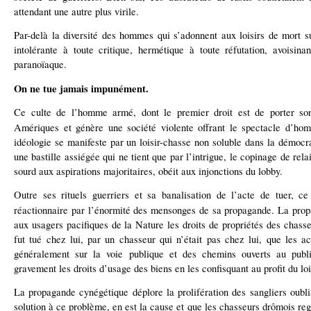
attendant une autre plus virile.
Par-delà la diversité des hommes qui s’adonnent aux loisirs de mort s
intolérante à toute critique, hermétique à toute réfutation, avoisin
paranoïaque.
On ne tue jamais impunément.
Ce culte de l’homme armé, dont le premier droit est de porter son
Amériques et génère une société violente offrant le spectacle d’homi
idéologie se manifeste par un loisir-chasse non soluble dans la démocra
une bastille assiégée qui ne tient que par l’intrigue, le copinage de rela
sourd aux aspirations majoritaires, obéit aux injonctions du lobby.
Outre ses rituels guerriers et sa banalisation de l’acte de tuer, ce 
réactionnaire par l’énormité des mensonges de sa propagande.
La prop
aux usagers pacifiques de la Nature les droits de propriétés des chas
fut tué chez lui, par un chasseur qui n’était pas chez lui, que les a
généralement sur la voie publique et des chemins ouverts au public
gravement les droits d’usage des biens en les confisquant au profit du loi
La propagande cynégétique déplore la prolifération des sangliers oublia
solution à ce problème, en est la cause et que les chasseurs drômois regr