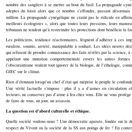
nombre des sangliers à se mettre au bout du fusil.
La propagande cynég
adeptes du loisir alors que ce nombre s’effondre, passant désormais
million.
La propagande cynégétique ne craint pas le ridicule en affirm
meilleurs écologistes », alors que toutes leurs pressions, leurs manœu
tribunaux ne tendent qu’à restreindre les protections dont bénéficie la fa
Les politiciens, tendance réactionnaires, feignent d’adhérer à ces im
ruraliste, soumis, arriéré, manipulable à souhait.
Les idées neuves déra
qui refusent de prendre connaissance des faits révélés par la science, à 
appelant une mutation comportementale envers les autres formes 
l’obscurantisme veulent tout ignorer de la biologie, de l’éthologie, comm
GIEC sur le climat.
Rien d’étonnant lorsqu’un chef d’état qui méprise le peuple le confon
Une vérité factuelle s’impose : plus il y a d’armes en circulation et
lecteurs, ne conservez pas d’arme à feu chez vous. Elle ne vous protège
de faire de vous, un jour, un assassin.
La question est d’abord culturelle et éthique.
Quelle société voulons-nous ?
Une démocratie apaisée, fondée sur le droi
respect du Vivant ou la société de la SS aux poings de fer ?
En contem