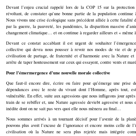
Devant l’enjeu crucial rappelé lors de la COP 15 sur la protection de
révoltant, de constater qu’une bonne partie de la population continue à
Nous vivons une crise écologique sans précédent alliée à cette fatalité
par la guerre, la pauvreté, les pandémies, la disparition massive d’an
changement climatique… et on continue à regarder ailleurs et « même à
Devant ce constat accablant il est urgent de souhaiter l’émergenc
collective qui devra nous pousser à revoir nos modes de vie et de 
civilisation de partage, de fraternité et d’harmonie avec la Nature et 
arrête de taper honteusement sur ceux qui essayent, contre vents et maré
Pour l’émermergence d’une nouvelle morale collective
Que faut-il encore dire, écrire ou faire pour qu’émerge une prise 
dépendances avec le reste du vivant dont l’Homme, après tout, es
vulnérable. En effet, suite aux agressions que nous infligeons jour après 
train de se rebiffer et, une Nature agressée deviebt agressive et nous 
inédite dont on ne sait pas vers quoi elle nous mènera au final…
Nous sommes arrivés à un tournant décisif pour l’avenir de la plan
pouvons plus avoit l’excuse de l’ignorance et encore moins celle de l’i
civilisation où la Nature ne sera plus rejetée mais intégrée c