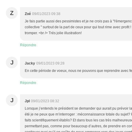
Z
Zoé
09/01/2023 09:38
Je fais partie aussi des pessimistes et je ne crois pas à "l'émerge
collective " surtout de la part de ceux pour qui tout rime avec profi
tromper. <br /> Trés jolie illustration!
Répondre
J
Jacky
09/01/2023 09:28
En cette période de voeux, nous ne pouvons que reprendre avec f
Répondre
J
Jpl
09/01/2023 08:32
Lorsque j’entends le président se demander qui aurait pu prévoir l
été je ne peux que m’interroger : méconnaissance totale du sujet?
faits scientifiquement établis? Et dans tous les cas très malheureu
permettant pas, comme pour beaucoup d’autres, de prendre en com