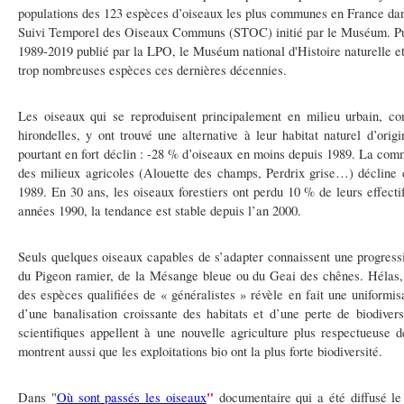
populations des 123 espèces d’oiseaux les plus communes en France da
Suivi Temporel des Oiseaux Communs (STOC) initié par le Muséum. Publ
1989-2019 publié par la LPO, le Muséum national d'Histoire naturelle e
trop nombreuses espèces ces dernières décennies.
Les oiseaux qui se reproduisent principalement en milieu urbain
, co
hirondelles, y ont trouvé une alternative à leur habitat naturel d’orig
pourtant en fort déclin : -28 % d’oiseaux en moins depuis 1989.
La comm
des milieux agricoles
(Alouette des champs, Perdrix grise…) décline 
1989.
En 30 ans, les oiseaux forestiers ont perdu 10 % de leurs effecti
années 1990, la tendance est stable depuis l’an 2000.
Seuls quelques oiseaux capables de s’adapter connaissent une progres
du Pigeon ramier, de la Mésange bleue ou du Geai des chênes. Hélas
des espèces qualifiées de « généralistes » révèle en fait une uniformis
d’une banalisation croissante des habitats et d’une perte de biodivers
scientifiques appellent à une nouvelle agriculture plus respectueuse 
montrent aussi que les exploitations bio ont la plus forte biodiversité.
"
Dans "
Où sont passés les oiseaux
documentaire
qui a été diffusé
le