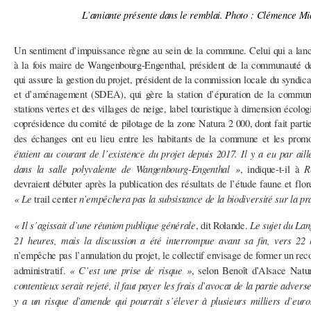
L’amiante présente dans le remblai. Photo : Clémence Mi
Un sentiment d’impuissance règne au sein de la commune. Celui qui a lancé
à la fois maire de Wangenbourg-Engenthal, président de la communauté 
qui assure la gestion du projet, président de la commission locale du syndi
et d’aménagement (SDEA), qui gère la station d’épuration de la commune
stations vertes et des villages de neige, label touristique à dimension écolog
coprésidence du comité de pilotage de la zone Natura 2 000, dont fait parti
des échanges ont eu lieu entre les habitants de la commune et les prom
étaient au courant de l’existence du projet depuis 2017. Il y a eu par ai
dans la salle polyvalente de Wangenbourg-Engenthal »
R
, indique-t-il à
devraient débuter après la publication des résultats de l’étude faune et flore
« Le
n’empêchera pas la subsistance de la biodiversité sur la pr
trail center
« Il s’agissait d’une réunion publique générale
Le sujet du Lan
, dit Rolande.
21 heures, mais la discussion a été interrompue avant sa fin, vers 22 
n’empêche pas l’annulation du projet, le collectif envisage de former un rec
« C’est une prise de risque »
administratif.
, selon Benoît d’Alsace Natu
contentieux serait rejeté, il faut payer les frais d’avocat de la partie adverse,
y a un risque d’amende qui pourrait s’élever à plusieurs milliers d’euro