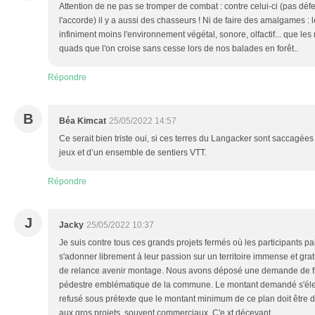
Attention de ne pas se tromper de combat : contre celui-ci (pas déf
l'accorde) il y a aussi des chasseurs ! Ni de faire des amalgames : 
infiniment moins l'environnement végétal, sonore, olfactif... que le
quads que l'on croise sans cesse lors de nos balades en forêt..
Répondre
B
Béa Kimcat
25/05/2022 14:57
Ce serait bien triste oui, si ces terres du Langacker sont saccagées
jeux et d’un ensemble de sentiers VTT.
Répondre
J
Jacky
25/05/2022 10:37
Je suis contre tous ces grands projets fermés où les participants p
s'adonner librement à leur passion sur un territoire immense et grat
de relance avenir montage. Nous avons déposé une demande de f
pédestre emblématique de la commune. Le montant demandé s'éleva
refusé sous prétexte que le montant minimum de ce plan doit être d
aux gros projets, souvent commerciaux. C'e xt décevant.