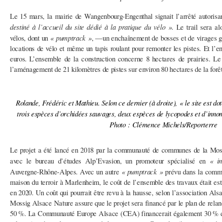
Le 15 mars, la mairie de Wangenbourg-Engenthal signait l’arrêté autorisa
destiné à l’accueil du site dédié à la pratique du vélo »
. Le trail sera a
« pumptrack »
vélos, dont un
, —un enchaînement de bosses et de virages go
locations de vélo et même un tapis roulant pour remonter les pistes. Et l’e
euros. L’ensemble de la construction concerne 8 hectares de prairies. Le 
l’aménagement de 21 kilomètres de pistes sur environ 80 hectares de la for
Rolande, Frédéric et Mathieu.
Selon ce dernier (à droite), « le site est do
trois espèces d’orchidées sauvages, deux espèces de lycopodes et d’inno
Photo : Clémence Michels/Reporterre
Le projet a été lancé en 2018 par la communauté de communes de la Mossi
« in
avec le bureau d’études Alp’Evasion, un promoteur spécialisé en
« pumptrack »
Auvergne-Rhône-Alpes. Avec un autre
prévu dans la commu
maison du terroir à Marlenheim, le coût de l’ensemble des travaux était est
en 2020. Un coût qui pourrait être revu à la hausse, selon l’association Al
Mossig Alsace Nature assure que le projet sera financé par le plan de rel
50 %. La Communauté Europe Alsace (CEA) financerait également 30 % du p