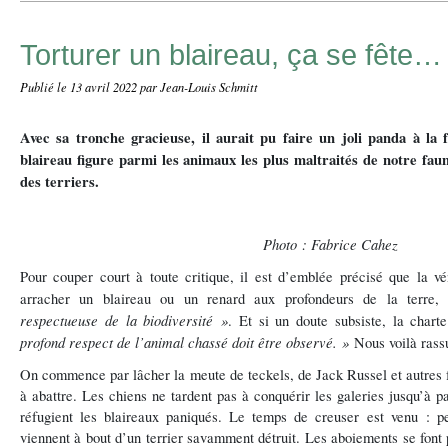
Torturer un blaireau, ça se fête…
Publié le
13 avril 2022
par Jean-Louis Schmitt
Avec sa tronche gracieuse, il aurait pu faire un joli panda à la f
blaireau figure parmi les animaux les plus maltraités de notre fau
des terriers.
Photo : Fabrice Cahez
Pour couper court à toute critique, il est d’emblée précisé que la vé
arracher un blaireau ou un renard aux profondeurs de la terre,
respectueuse de la biodiversité »
. Et si un doute subsiste, la chart
profond respect de l’animal chassé doit être observé. »
Nous voilà rassu
On commence par lâcher la meute de teckels, de Jack Russel et autres fo
à abattre. Les chiens ne tardent pas à conquérir les galeries jusqu’à p
réfugient les blaireaux paniqués. Le temps de creuser est venu : p
viennent à bout d’un terrier savamment détruit. Les aboiements se font 