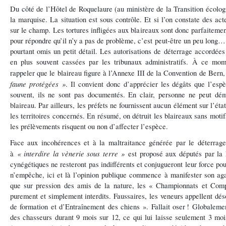
Du côté de l’Hôtel de Roquelaure (au ministère de la Transition écolog
la marquise. La situation est sous contrôle. Et si l’on constate des acte
sur le champ. Les tortures infligées aux blaireaux sont donc parfaiteme
pour répondre qu’il n’y a pas de problème, c’est peut-être un peu long…
pourtant omis un petit détail. Les autorisations de déterrage accordées
en plus souvent cassées par les tribunaux administratifs. À ce mome
rappeler que le blaireau figure à l’Annexe III de la Convention de Bern
faune protégées »
. Il convient donc d’apprécier les dégâts que l’espè
souvent, ils ne sont pas documentés. En clair, personne ne peut dém
blaireau. Par ailleurs, les préfets ne fournissent aucun élément sur l’ét
les territoires concernés. En résumé, on détruit les blaireaux sans moti
les prélèvements risquent ou non d’affecter l’espèce.
Face aux incohérences et à la maltraitance générée par le déterrage
« interdire la vènerie sous terre »
à
est proposé aux députés par la
cynégétiques ne resteront pas indifférents et conjugueront leur force po
n’empêche, ici et là l’opinion publique commence à manifester son aga
que sur pression des amis de la nature, les « Championnats et Comp
purement et simplement interdits. Faussaires, les veneurs appellent d
de formation et d’Entraînement des chiens ». Fallait oser
! Globalemen
des chasseurs durant 9 mois sur 12, ce qui lui laisse seulement 3 moi