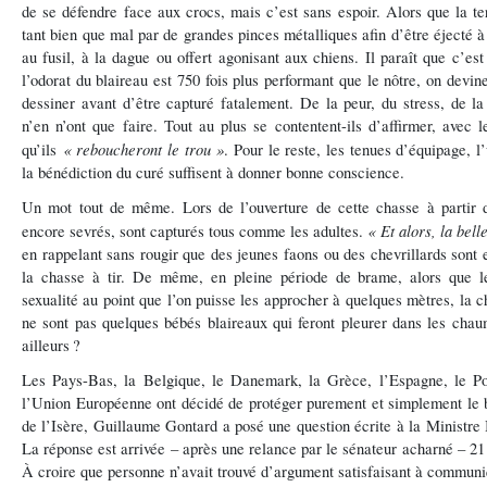
de se défendre face aux crocs, mais c’est sans espoir. Alors que la ter
tant bien que mal par de grandes pinces métalliques afin d’être éjecté à l
au fusil, à la dague ou offert agonisant aux chiens. Il paraît que c’est
l
’
odorat du blaireau est 750 fois plus performant que le n
ô
tre, on devin
dessiner avant d
’ê
tre captur
é
fatalement. De la peur, du stress, de la
n’en n’ont que faire. Tout au plus se contentent-ils d’affirmer, avec l
« reboucheront le trou »
qu’ils
. Pour le reste, les tenues d’équipage, 
la bénédiction du curé suffisent à donner bonne conscience.
Un mot tout de même. Lors de l’ouverture de cette chasse à partir d
« Et alors, la bell
encore sevrés, sont capturés tous comme les adultes.
en rappelant sans rougir que des jeunes faons ou des chevrillards sont e
la chasse à tir. De même, en pleine période de brame, alors que le
sexualité au point que l’on puisse les approcher à quelques mètres, la 
ne sont pas quelques bébés blaireaux qui feront pleurer dans les chau
ailleurs
?
Les Pays-Bas, la Belgique, le Danemark, la Grèce, l’Espagne, le Po
l’Union Européenne ont décidé de protéger purement et simplement le b
de l’Isère, Guillaume Gontard a posé une question écrite à la Ministre 
La réponse est arrivée – après une relance par le sénateur acharné – 21
À croire que personne n’avait trouvé d’argument satisfaisant à communi