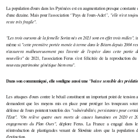
La population d'ours dans les Pyrénées est en augmentation presque constante d
"elle n'est toujo
d'une dizaine. Mais pour l'association ‘’Pays de l'ours-Adet’’,
reste très fragile".
"Les trois oursons de la femelle Sorita nés en 2021 sont en effet trois mâles",
in
"cette première portée menée à terme dans le Béarn depuis 2004 res
même si
n'assurera malheureusement pas l'avenir de l'espèce dans cette partie 
nouvelles"
de 2021, l'association Ferus s'est félicitée de la reproduction d
nouveau patrimoine génétique bienvenu"
.
Dans son communiqué, elle souligne aussi une
"baisse sensible des prédati
Les attaques d'ours contre le bétail constituent un important point de tension a
demandent que les moyens mis en place pour protéger les troupeaux soien
"vulnérabilités, persistantes pour certa
défense de l'ours pointent toutefois des
l'Etat"
"On relève quatre ours morts de causes humaines en 2020 et 20
.
engagements du Plan Ours"
, déplore Ferus.
La France a engagé dans l
réintroduction de plantigrades venant de
Slovénie
alors que la population d
d'extinction.