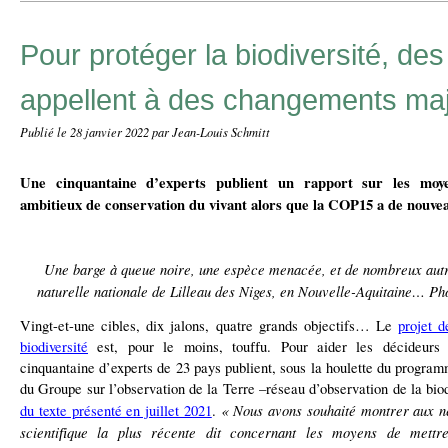
Pour protéger la biodiversité, des
appellent à des changements ma
Publié le
28 janvier 2022
par Jean-Louis Schmitt
Une cinquantaine d’experts publient un rapport sur les moyen
ambitieux de conservation du vivant alors que la COP15 a de nouv
Une barge à queue noire, une espèce menacée, et de nombreux autr
naturelle nationale de Lilleau des Niges, en Nouvelle-Aquitaine… P
Vingt-et-une cibles, dix jalons, quatre grands objectifs… Le
projet 
biodiversité
est, pour le moins, tou
u. Pour aider les décideurs 
ff
cinquantaine d’experts de 23 pays publient, sous la houlette du progra
du Groupe sur l’observation de la Terre –réseau d’observation de la bio
« Nous avons souhaité montrer aux né
du texte présenté en juillet 2021
.
scienti
que la plus récente dit concernant les moyens de mettr
fi