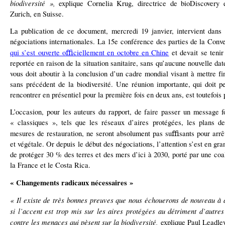
biodiversité »,
explique Cornelia Krug, directrice de bioDiscovery e
Zurich, en Suisse.
La publication de ce document, mercredi 19 janvier, intervient dans
négociations internationales. La 15e conférence des parties de la Conven
ﬃ
qui s’est ouverte o
ciellement en octobre en Chine
et devait se tenir
reportée en raison de la situation sanitaire, sans qu’aucune nouvelle da
vous doit aboutir à la conclusion d’un cadre mondial visant à mettre
fi
sans précédent de la biodiversité. Une réunion importante, qui doit p
rencontrer en présentiel pour la première fois en deux ans, est toutefois
L’occasion, pour les auteurs du rapport, de faire passer un message fo
« classiques », tels que les réseaux d’aires protégées, les plans d
ﬃ
mesures de restauration, ne seront absolument pas su
sants pour arr
ê
et végétale. Or depuis le début des négociations, l’attention s’est en gran
de protéger 30 % des terres et des mers d’ici à 2030, porté par une coal
la France et le Costa Rica.
« Changements radicaux nécessaires »
« Il existe de très bonnes preuves que nous échouerons de nouveau à a
si
l’accent est trop mis sur les aires protégées au détriment d’autres 
contre
les menaces qui pèsent sur la biodiversité,
explique Paul Leadley,