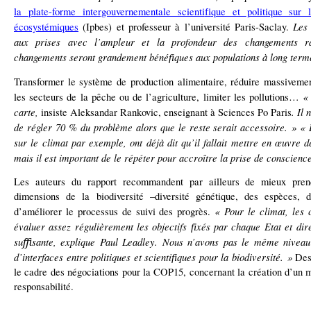
la
plate-forme intergouvernementale scienti
que et politique sur l
fi
Les
écosystémiques
(Ipbes) et professeur à l’université Paris-Saclay.
aux prises avec l’ampleur et la profondeur des changements r
changements
seront grandement béné
ques aux populations à long term
fi
Transformer le système de production alimentaire, réduire massivemen
«
les secteurs de la pêche ou de l’agriculture, limiter les pollutions…
carte,
. Il
insiste Aleksandar Rankovic, enseignant à Sciences Po Paris
de régler 70 % du problème alors que le reste serait accessoire. »
« 
sur le
climat par exemple, ont déjà dit qu’il fallait mettre en œuvre
mais il
est important de le répéter pour accroître la prise de conscienc
Les auteurs du rapport recommandent par ailleurs de mieux pre
dimensions de la biodiversité –diversité génétique, des espèces
« Pour le climat, les 
d’améliorer le processus de suivi des progrès.
évaluer assez régulièrement les objectifs
xés par chaque Etat et dir
fi
su
ﬃ
sante, explique Paul Leadley. Nous n
’
avons pas le m
ê
me niveau
d’interfaces entre politiques et scienti
ques pour la biodiversité. »
Des 
fi
le cadre des négociations pour la COP15, concernant la création d’un 
responsabilité.