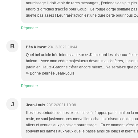
nourrissage il doit venir de rares mésanges , j’entends des pits pit
endroits difficiles d’accès pour Goupil. Le rouge gorge solitaire p
guette pas assez ! Leur raréfaction est une dure perte pour nous to
Répondre
B
Béa Kimcat
23/12/2021 10:44
Quel bel article très intéressant.<br /> J'aime tant les oiseaux. Je 
balcon... Avec mon cèdre majestueux devant mes fenêtres, ils sont
jardin en Haute-Garonne c'était encore mieux... Ne serait-ce que po
/> Bonne journée Jean-Louis
Répondre
J
Jean-Louis
23/12/2021 10:08
Il est des périodes de nos existences où, frappés par le mal ou la 
reste, ce sont justement ces merveilleux chants d'oiseaux et de pouv
allers et venues aux points de nourrissage... En ce moment, c'est un 
souvent les larmes aux yeux que je passe ainsi de longs et bienfai