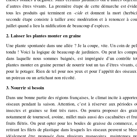
d’autres êtres vivants. La première étape de cette démarche est évide
-cide
tous les produits qui terminent en
et donnent la mort (herbici
seconde étape consiste à tailler avec modération et à renoncer à co
juillet quand a lieu la nidification de beaucoup d’espèces.
2. Laisser les plantes monter en graine
Une plante spontanée dans une allée ? Je la coupe, vite. Un coin de pel
tondu ! Voici la logique de beaucoup de jardiniers. On peut les compren
dans laquelle nous sommes baignés, est imprégnée d’un contrôle tot
plantes monter en graine permet de nourrir tout un tas d’êtres vivants, 
pour le potager. Rien de tel pour nos yeux et pour l’appétit des oiseau
un poireau ou un artichaut non récolté.
3. Nourrir si besoin
Dans une bonne partie des régions françaises, le climat incite à apport
oiseaux pendant la saison. Attention, c’est à réserver aux périodes o
insectes et graines se font très rares. On pourra proposer des grain
notamment de tournesol, avoine, millet mais aussi des cacahuètes et fru
fruits flétris. On peut opter pour les boules de graisse du commerce, e
retirant les filets de plastique dans lesquels les oiseaux peuvent se bles
idéalement être proposée dans plusieurs mangeoires, maintenues pro