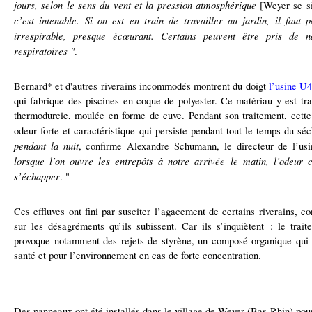
jours, selon le sens du vent et la pression atmosphérique
[Weyer se si
c’est intenable. Si on est en train de travailler au jardin, il faut 
irrespirable, presque écœurant. Certains peuvent être pris de na
respiratoires "
.
Bernard* et d'autres riverains incommodés montrent du doigt
l’usine U
qui fabrique des piscines en coque de polyester. Ce matériau y est tra
thermodurcie, moulée en forme de cuve. Pendant son traitement, cette
odeur forte et caractéristique qui persiste pendant tout le temps du s
pendant la nuit
, confirme Alexandre Schumann, le directeur de l’us
lorsque l’on ouvre les entrepôts à notre arrivée le matin, l’odeur 
s’échapper
. "
Ces effluves ont fini par susciter l’agacement de certains riverains, con
sur les désagréments qu’ils subissent. Car ils s’inquiètent : le trai
provoque notamment des rejets de styrène, un composé organique qui 
santé et pour l’environnement en cas de forte concentration.
Des panneaux ont été installés dans le village de Weyer (Bas-Rhin) pour