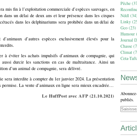
Pêche
(37
era mis fin à l’exploitation commerciale d’espèces sauvages, en
Reconfin
ion dans un délai de deux ans et leur présence dans les cirques
Nddl
(34
Linky
(2
e cétacés dans les delphinariums sera prohibée dans un délai de
Gco
(23)
Humour
(
 d’animaux d’autres espèces exclusivement élevés pour la
Journal 
terdits.
Chasse
(7
Climat
(7
uer à éviter les achats impulsifs d’animaux de compagnie, qui
Ceta-Taft
 aussi durcir les sanctions en cas de maltraitance. Ainsi un
sition d’un animal de compagnie, sera délivré.
News
ie sera interdite à compter du 1er janvier 2024. La présentation
lus permise. La vente d’animaux en ligne sera mieux encadrée…
Abonnez-v
Le HuffPost avec AFP (21.10.2021)
publiés.
Artic