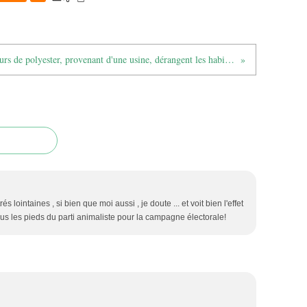
Les odeurs de polyester, provenant d'une usine, dérangent les habitants d’un village d’Alsace Bossue
és lointaines , si bien que moi aussi , je doute ... et voit bien l'effet
s les pieds du parti animaliste pour la campagne électorale!