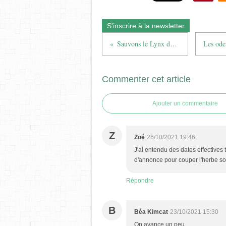
S'inscrire à la newsletter
Sauvons le Lynx dans les Vosges
Commenter cet article
Ajouter un commentaire
Z
Zoé
26/10/2021 19:46
J'ai entendu des dates effectives tr
d'annonce pour couper l'herbe sou
Répondre
B
Béa Kimcat
23/10/2021 15:30
On avance un peu...