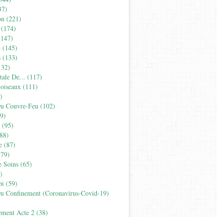
37)
on
(221)
(174)
147)
é
(145)
s
(133)
32)
tale De...
(117)
'oiseaux
(111)
)
Du Couvre-Feu
(102)
9)
(95)
88)
e
(87)
79)
e Soins
(65)
)
pi
(59)
Du Confinement (coronavirus-Covid-19)
ement Acte 2
(38)