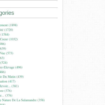
gories
ement
(1898)
ité
(1720)
(1584)
 Coeur
(1032)
906)
639)
 Vue
(573)
63)
(524)
ure-Elevage
(496)
486)
le Du Matin
(439)
ation
(417)
evoir...
(381)
ore
(376)
...
(376)
e Nature De La Salamandre
(358)
344)