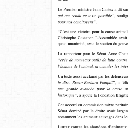
Le Premier ministre Jean Castex a dit su
qui ont rendu ce texte possible”
, souli
pour nos concitoyens”
.
“C’est une victoire pour la cause anim
Christophe Castaner. L’Assemblée avait 
quasi-unanimité, avec le soutien du gouv
La rapporteur pour le Sénat Anne Chai
“crée de nouveaux outils de lutte contre 
l’homme de l’animal, ni cumuler les inter
Un texte aussi acclamé par les défenseu
le dire. Bravo Barbara Pompili”
, a féli
une grande avancée pour la cause an
historique”
, a ajouté la Fondation Brigitt
Cet accord en commission mixte paritaire
Sénat dominé par la droite avait largem
notamment les animaux sauvages dans les 
Lutter contre les abandons d’animaux