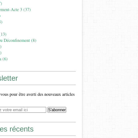
)
ement-Acte 3
(37)
)
5)
13)
Du Déconfinement
(8)
)
)
a
(6)
letter
ous pour être averti des nouveaux articles
les récents