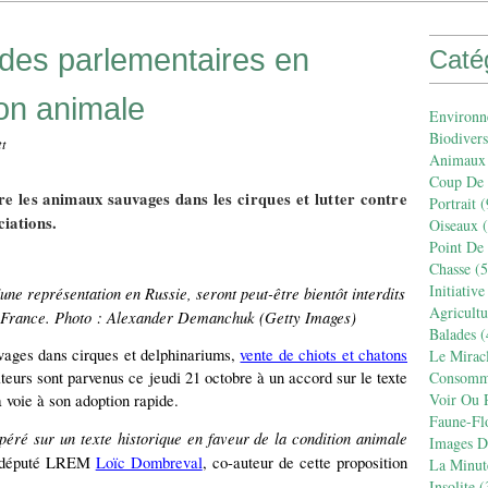
 des parlementaires en
Caté
ion animale
Environn
Biodivers
tt
Animaux
Coup De
re les animaux sauvages dans les cirques et lutter contre
Portrait
(
ciations.
Oiseaux
(
Point De
Chasse
(5
Initiative
ne représentation en Russie, seront peut-être bientôt interdits
Agricult
en France. Photo : Alexander Demanchuk (Getty Images)
Balades
(
vages dans cirques et delphinariums,
vente de chiots et chatons
Le Mirac
teurs sont parvenus ce jeudi 21 octobre à un accord sur le texte
Consomm
Voir Ou R
a voie à son adoption rapide.
Faune-Fl
éré sur un texte historique en faveur de la condition animale
Images De
 le député LREM
Loïc Dombreval
, co-auteur de cette proposition
La Minut
Insolite
(