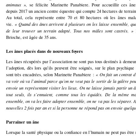
animaux »,
se félicite Marinette Panabiere. Pour accueillir ces ân
depuis 2017 un ancien centre équestre qui compte 24 hectares de terrain
Au total, cela représente entre 70 et 80 hectares où les ânes mal
« Quand des ânes arrivent à plusieurs on les laisse ensemble, qua
vie.
de leur trouver un terrain adapté. Tous nos mâles sont castrés. »
L
Brioche, est âgée de 35 ans.
Les ânes placés dans de nouveaux foyers
Les ânes récupérés par l’association ne sont pas tous destinés à demeur
l’adoption, dès lors qu’ils peuvent être soignés, sur le plan psychique
« On fait un contrat d’
sont très encadrées, selon Marinette Panabiere :
va voir où va l’animal parce qu’on ne veut pas le sortir de la galère po
envoie un représentant visiter les lieux. On ne laisse jamais partir un â
tout seuls, ils s’ennuient, comme tous les équidés. De la même ma
ensemble, on va les faire adopter ensemble, on ne va pas les séparer. 
nouvelles 2 fois par an et si la personne ne répond pas on envoie quelqu
Parrainer un âne
Lorsque la santé physique ou la confiance en l’humain ne peut pas être 