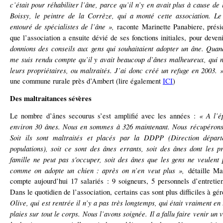
c’était pour réhabiliter l’âne, parce qu’il n’y en avait plus à cause d
Boissy, le peintre de la Corrèze, qui a monté cette association. Le 
entouré de spécialistes de l’âne »,
raconte Marinette Panabiere, présid
que l’association a ensuite dévié de ses fonctions initiales, pour deve
donnions des conseils aux gens qui souhaitaient adopter un âne. Quand
me suis rendu compte qu’il y avait beaucoup d’ânes malheureux, qui n
leurs propriétaires, ou maltraités. J’ai donc créé un refuge en 2003.
une commune rurale près d’Ambert (lire également
ICI
)
Des maltraitances sévères
« A l’é
Le nombre d’ânes secourus s’est amplifié avec les années :
environ 30 ânes. Nous en sommes à 326 maintenant. Nous récupérons 
Soit ils sont maltraités et placés par la DDPP (Direction départ
populations), soit ce sont des ânes errants, soit des ânes dont les p
famille ne peut pas s'occuper, soit des ânes que les gens ne veulent
comme on adopte un chien : après on n’en veut plus »,
détaille Mar
compte aujourd’hui 17 salariés : 9 soigneurs, 5 personnels d’entretien
Dans le quotidien de l’association, certains cas sont plus difficiles à gér
Olive, qui est rentrée il n’y a pas très longtemps, qui était vraiment en
plaies sur tout le corps. Nous l’avons soignée. Il a fallu faire venir un