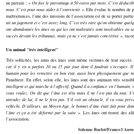
« On fixe le parrainage à 50 euros par mois. C’est déductib
un parrain :
nous. C’est pour nous aider à l’entretenir »
. Elle évalue le nombre de 
maltraitances, l’une des missions de l’association est de se porter partie 
ait un jugement et c’est assez long. C’est très rare qu’on obtienne quel
ont abandonnés les ânes ou qui les ont maltraités sont insolvables ou s
succès devant les tribunaux, mais ça ne s’est jamais concrétisé »
, raco
Un animal
"très intelligent"
Très sollicités, les amis des ânes sont même victimes de leur succès
car il y en a parfois 10 ou 15 par jour dont il faudrait s’occuper. I
humain pour les remettre en bon état, aussi bien physiquement que 
Panabiere. En effet, selon elle, les ânes sont des animaux très sensibl
intelligent et qui marche à l’affectif. Quand il a confiance en l’humain, 
vous voulez. On dit que l’âne est têtu mais il ne l’est pas du tout. 
attendez de lui, il ne le fera pas. S’il voit un obstacle, il va vous préve
réfléchi. D’ailleurs, au Moyen-Age, le bonnet d’âne était fait pour don
l’âne et ça a été déformé par la suite ».
Les ânes ont trouvé des all
l’association.
Solenne Barlot/France3 Auve