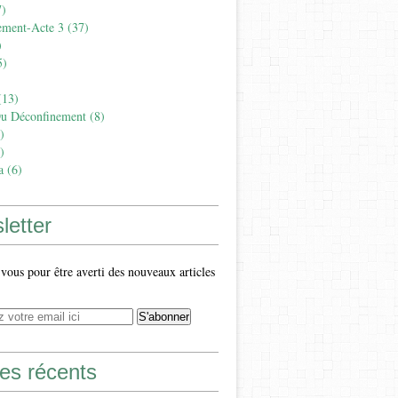
)
ement-Acte 3
(37)
)
5)
13)
Du Déconfinement
(8)
)
)
a
(6)
letter
ous pour être averti des nouveaux articles
les récents