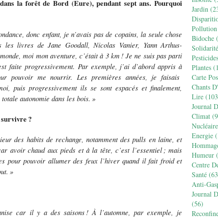
, dans la forêt de Bord (Eure), pendant sept ans. Pourquoi
Jardin
(2
Dispariti
Pollution
ndance, donc enfant, je n
’
avais pas de copains, la seule chose
Bidoche
(
is les livres de Jane Goodall, Nicolas Vanier, Yann Arthus-
Solidarit
 monde, moi mon aventure, c’était à 3 km
! Je ne suis pas parti
Pesticide
est faite progressivement. Par exemple, j
’
ai d
’
abord appris
à
Plantes
(1
our pouvoir me nourrir. Les premières années, je faisais
Carte Pos
Chants D
moi, puis progressivement ils se sont espacés et finalement,
Lire
(103
totale autonomie dans les bois.
»
Journal 
Climat
(9
 survivre
?
Nucléaire
Energie
(
rieur des habits de rechange, notamment des pulls en laine, et
Hommag
 car avoir chaud aux pieds et
à
la t
ê
te, c
’
est l
’
essentiel
; mais
Humeur
(
es pour pouvoir allumer des feux l’hiver quand il fait froid et
Centre D
ut.
»
Santé
(63
Anti-Gas
Journal 
(56)
anise car il y a des saisons
!
À
l
’
automne, par exemple, je
Reconfin