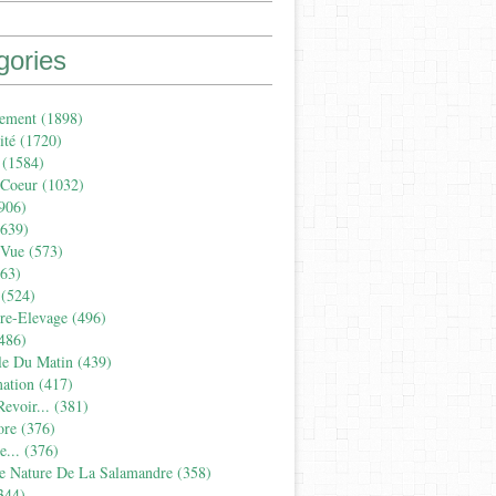
gories
ement
(1898)
ité
(1720)
(1584)
 Coeur
(1032)
906)
639)
 Vue
(573)
63)
(524)
ure-Elevage
(496)
486)
le Du Matin
(439)
ation
(417)
evoir...
(381)
ore
(376)
...
(376)
e Nature De La Salamandre
(358)
344)