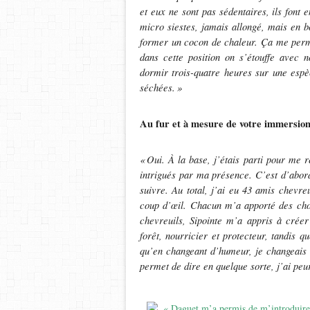
et eux ne sont pas s
é
dentaires, ils font 
micro siestes, jamais allong
é
, mais en b
former un cocon de chaleur. Ça me perme
dans cette position on s’étouffe avec 
dormir trois-quatre heures sur une espè
séchées.
»
Au fur et à mesure de votre immersion, 
«
Oui.
À
la base, j
’é
tais parti pour me r
intrigués par ma présence. C’est d’abor
suivre. Au total, j’ai eu 43 amis chevre
coup d’œil. Chacun m’a apporté des cho
chevreuils, Sipointe m
’
a appris
à
cr
é
er
for
ê
t, nourricier et protecteur, tandis q
qu
’
en changeant d
’
humeur, je changeais
permet de dire en quelque sorte, j
’
ai peu