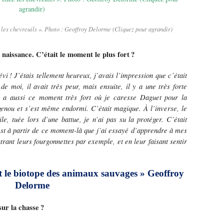
les chevreuils ». Photo : Geoffroy Delorme (Cliquez pour agrandir)
 naissance. C’était le moment le plus fort
?
é
vi
! J
’é
tais tellement heureux, j
’
avais l
’
impression que c
’é
tait
 de moi, il avait tr
è
s peur, mais ensuite, il y a une tr
è
s forte
y a aussi ce moment très fort où je caresse Daguet pour la
genou et s’est même endormi. C’était magique. À l’inverse, le
le, tuée lors d’une battue, je n’ai pas su la protéger. C’était
’est à partir de ce moment-là que j’ai essayé d’apprendre à mes
trant leurs fourgonnettes par exemple, et en leur faisant sentir
uit le biotope des animaux sauvages » Geoffroy
Delorme
sur la chasse
?