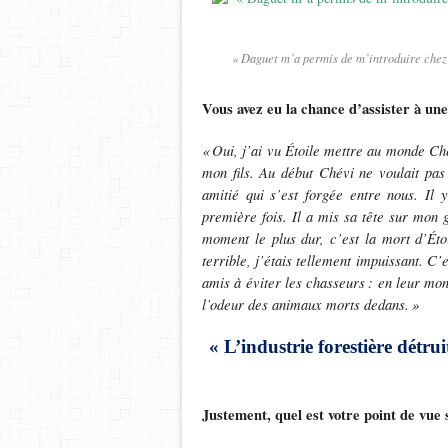
« Daguet m’a permis de m’introduire chez 
Vous avez eu la chance d’assister à une
«
Oui, j
’
ai vu
É
toile mettre au monde Ch
mon fils. Au d
é
but Ch
é
vi ne voulait pas
amiti
é
qui s
’
est forg
é
e entre nous. Il 
première fois. Il a mis sa tête sur mon 
moment le plus dur, c’est la mort d’Étoi
terrible, j’étais tellement impuissant. C
amis à éviter les chasseurs
: en leur mon
l
’
odeur des animaux morts dedans.
»
« L’industrie forestière détr
Justement, quel est votre point de vue 