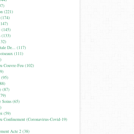
37)
on
(221)
(174)
147)
é
(145)
s
(133)
32)
tale De...
(117)
'oiseaux
(111)
)
Du Couvre-Feu
(102)
9)
(95)
88)
e
(87)
79)
e Soins
(65)
)
pi
(59)
Du Confinement (coronavirus-Covid-19)
ement Acte 2
(38)