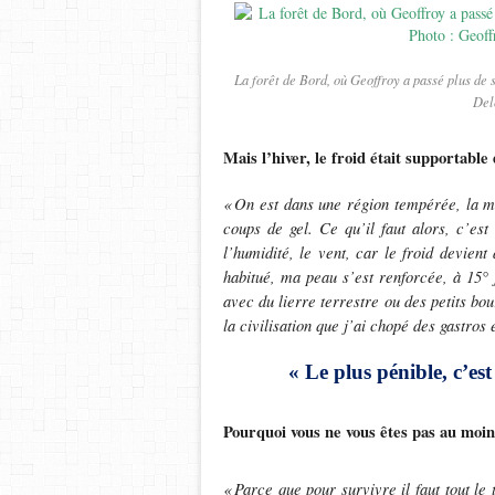
La forêt de Bord, où Geoffroy a passé plus de 
Del
Mais l’hiver, le froid était supportable
«
On est dans une r
é
gion temp
é
r
é
e, la 
coups de gel. Ce qu
’
il faut alors, c
’
est
l
’
humidit
é
, le vent, car le froid devien
habitué, ma peau s’est renforcée, à 15° 
avec du lierre terrestre ou des petits bou
la civilisation que j’ai chopé des gastros 
« Le plus pénible, c’es
Pourquoi vous ne vous êtes pas au moin
«
Parce que pour survivre il faut tout le