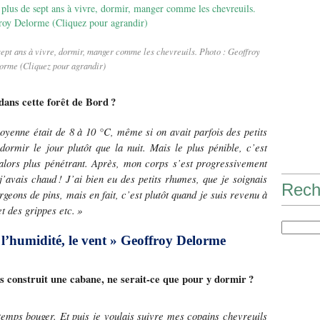
sept ans à vivre, dormir, manger comme les chevreuils. Photo : Geoffroy
orme (Cliquez pour agrandir)
 dans cette forêt de Bord
?
moyenne
é
tait de 8
à
10
°
C, m
ê
me si on avait parfois des petits
 dormir le jour plut
ô
t que la nuit. Mais le plus p
é
nible, c
’
est
t alors plus pénétrant. Après, mon corps s’est progressivement
j’avais chaud
! J
’
ai bien eu des petits rhumes, que je soignais
Rech
rgeons de pins, mais en fait, c
’
est plut
ô
t quand je suis revenu à
et des grippes etc.
»
t l’humidité, le vent » Geoffroy Delorme
s construit une cabane, ne serait-ce que pour y dormir
?
 temps bouger. Et puis je voulais suivre mes copains chevreuils