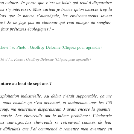
sa culture. Je pense que c
’
est un loisir qui tend
à
dispara
î
tre
s s’y intéresser. Mais surtout je trouve qu’on associe trop la
lors que la nature s’autorégule, les environnements savent
me
! Je ne juge pas un chasseur qui veut manger du sanglier,
 faux prétextes écologiques
!
»
Chévi ! ». Photo : Geoffroy Delorme (Cliquez pour agrandir)
enture au bout de sept ans
?
xploitation industrielle. Au d
é
but c
’é
tait supportable,
ç
a me
s, mais ensuite
ç
a s
’
est accentu
é
, et maintenant tous les 150
oup, ma nourriture disparaissait. J’avais encore la quantité,
 survie. Les chevreuils ont le même problème
! L
’
industrie
aux sauvages.
Les chevreuils se retrouvent chass
é
s de leur
ces difficultés que j’ai commencé à remettre mon aventure en