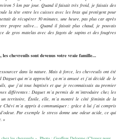
environ 5 km par jour. Quand il faisait tr
è
s froid, je faisais des
oule la tête entre les cuisses avec les bras qui protègent pour
ttait de récupérer 30 minutes, une heure, pas plus car après
notre propre salive… Quand il faisait plus chaud, je pouvais
ce de gros matelas avec des fagots de sapins et des fougères
les chevreuils sont devenus votre vraie famille...
essourcer dans la nature. Mais à force, les chevreuils ont été
d Daguet qui m’a approché, ça m’a amusé et j’ai décidé de le
uils, que j’ai tous baptisés et que je reconnaissais au premier
ses différentes
: Daguet m
’
a permis de m
’
introduire chez les
 un territoire,
É
toile, elle, m
’
a montr
é
le c
ô
t
é
f
é
minin de la
ue Ch
é
vi m
’
a appris à communiquer
: gr
â
ce
à
lui j
’
ai compris
 d
’
odeur. Par exemple le stress donne une odeur acide, ce qui
r.
»