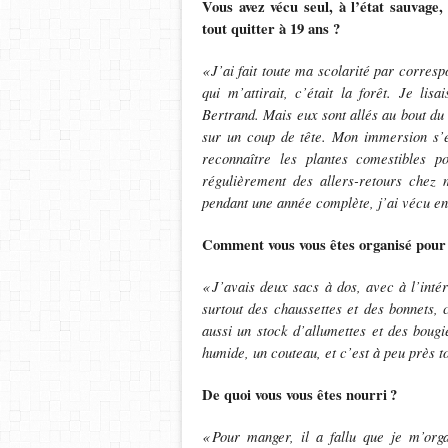
Vous avez vécu seul, à l’état sauvage
tout quitter à 19 ans ?
«
J
’
ai fait toute ma scolarit
é
par correspo
qui m
’
attirait, c
’é
tait la for
ê
t. Je lisa
Bertrand. Mais eux sont allés au bout du
sur un coup de t
ê
te. Mon immersion s
’
reconna
î
tre les plantes comestibles p
régulièrement des allers-retours chez 
pendant une année complète, j’ai vécu en 
Comment vous vous êtes organisé pour
«
J
’
avais deux sacs
à
dos, avec
à
l
’
int
é
surtout des chaussettes et des bonnets,
aussi un stock d’allumettes et des bougi
humide, un couteau, et c’est à peu près to
De quoi vous vous êtes nourri
?
«
Pour manger, il a fallu que je m
’
org