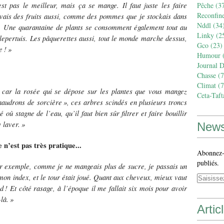
st pas le meilleur, mais ça se mange. Il faut juste les faire
Pêche
(37
Reconfin
ouvais des fruits aussi, comme des pommes que je stockais dans
Nddl
(34
go. Une quarantaine de plants se consomment également tout au
Linky
(2
llepertuis. Les pâquerettes aussi, tout le monde marche dessus,
Gco
(23)
e
!
»
Humour
(
Journal 
Chasse
(7
Climat
(7
 car la ros
é
e qui se d
é
pose sur les plantes que vous mangez
Ceta-Taft
haudrons de sorci
è
re
»
, ces arbres scind
é
s en plusieurs troncs
où stagne de l’eau, qu’il faut bien sûr filtrer et faire bouillir
 laver.
»
News
 n’est pas très pratique...
Abonnez-v
publiés.
ar exemple, comme je ne mangeais plus de sucre, je passais un
mon index, et le tour était joué. Quant aux cheveux, mieux vaut
ud
! Et c
ô
t
é
rasage,
à
l
’é
poque il me fallait six mois pour avoir
là.
»
Artic