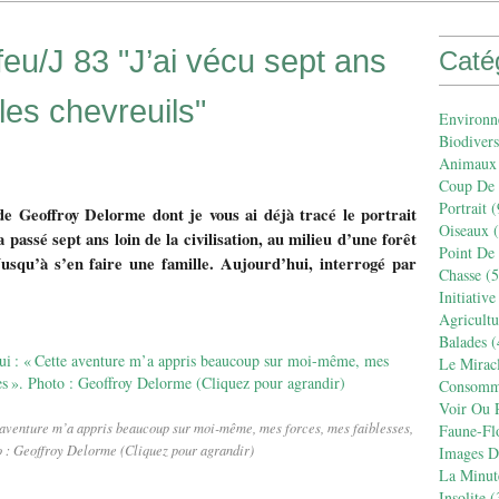
eu/J 83 "J’ai vécu sept ans
Caté
 les chevreuils"
Environn
Biodivers
Animaux
Coup De
Portrait
(
de Geoffroy Delorme dont je vous ai déjà tracé le portrait
Oiseaux
(
 passé sept ans loin de la civilisation, au milieu d’une forêt
Point De
Jusqu’à s’en faire une famille. Aujourd’hui, interrogé par
Chasse
(5
Initiative
Agricult
Balades
(
Le Mirac
Consomm
Voir Ou R
 aventure m’a appris beaucoup sur moi-même, mes forces, mes faiblesses,
Faune-Fl
o : Geoffroy Delorme (Cliquez pour agrandir)
Images De
La Minut
Insolite
(