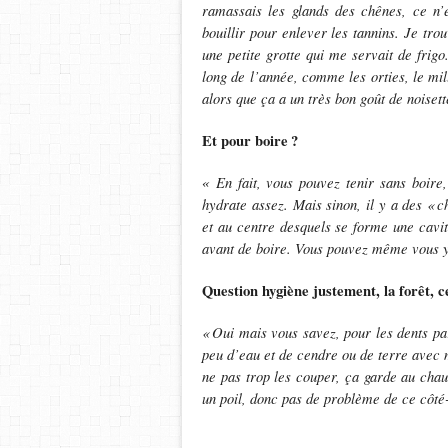
ramassais les glands des chênes, ce n’e
bouillir pour enlever les tannins. Je tr
une petite grotte qui me servait de fri
long de l’année, comme les orties, le mi
alors que ça a un très bon goût de noisett
Et pour boire
?
En fait, vous pouvez tenir sans boire,
«
hydrate assez. Mais sinon, il y a des
«
c
et au centre desquels se forme une cavité 
avant de boire. Vous pouvez même vous y
Question hygiène justement, la forêt, ce
«
Oui mais vous savez, pour les dents p
peu d’eau et de cendre ou de terre avec 
ne pas trop les couper, ça garde au cha
un poil, donc pas de problème de ce côté-