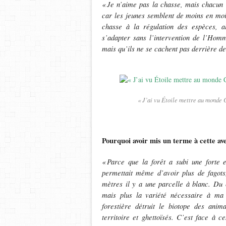
«
Je n
’
aime pas la chasse, mais chacun 
car les jeunes semblent de moins en moin
chasse à la régulation des espèces, a
s’adapter sans l’intervention de l’Hom
mais qu’ils ne se cachent pas derrière de
« J’ai vu Étoile mettre au monde 
Pourquoi avoir mis un terme à cette av
«
Parce que la for
ê
t a subi une forte e
permettait m
ê
me d
’
avoir plus de fagot
m
è
tres il y a une parcelle
à
blanc. Du c
mais plus la variété nécessaire à ma
foresti
è
re d
é
truit le biotope des anim
territoire et ghettoïsés. C’est face à 