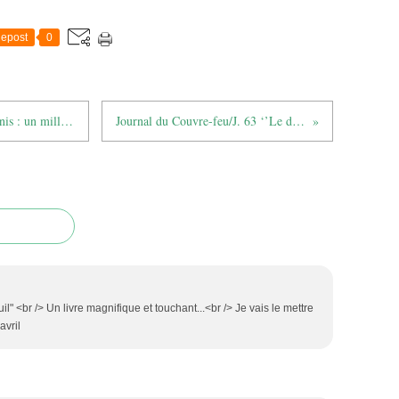
epost
0
Journal du Couvre-feu/J. 62 ‘’États-Unis : un million d'oiseaux tués par des éoliennes chaque année’’
Journal du Couvre-feu/J. 63 ‘’Le danger du drone sur la faune sauvage’’
l" <br /> Un livre magnifique et touchant...<br /> Je vais le mettre
avril