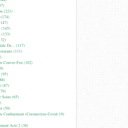
37)
on
(221)
(174)
147)
é
(145)
s
(133)
32)
tale De...
(117)
'oiseaux
(111)
)
Du Couvre-Feu
(102)
9)
(95)
88)
e
(87)
79)
e Soins
(65)
)
pi
(59)
Du Confinement (coronavirus-Covid-19)
ement Acte 2
(38)