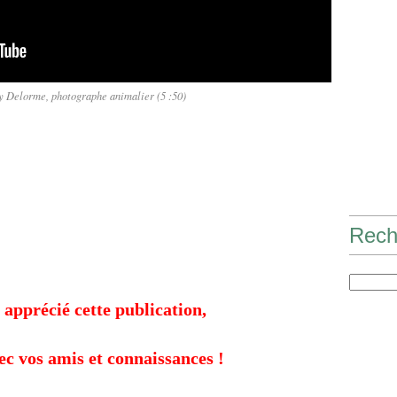
y Delorme, photographe animalier (5 :50)
Rech
 apprécié cette publication,
ec vos amis et connaissances !