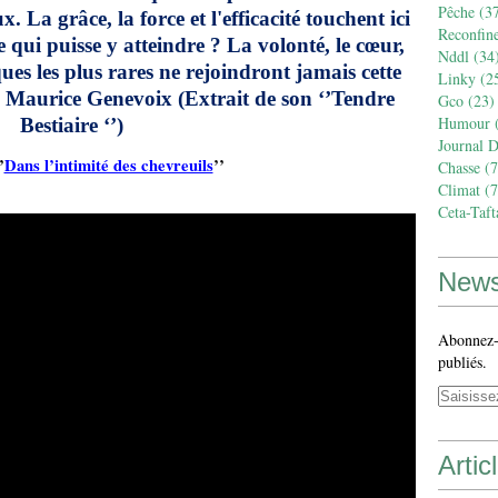
Pêche
(37
 La grâce, la force et l'efficacité touchent ici
Reconfin
e qui puisse y atteindre ? La volonté, le cœur,
Nddl
(34
ques les plus rares ne rejoindront jamais cette
Linky
(2
. » Maurice Genevoix (Extrait de son ‘’Tendre
Gco
(23)
Humour
(
Bestiaire ‘’)
Journal 
’
Dans l’intimité des chevreuils
’’
Chasse
(7
Climat
(7
Ceta-Taft
News
Abonnez-v
publiés.
Artic