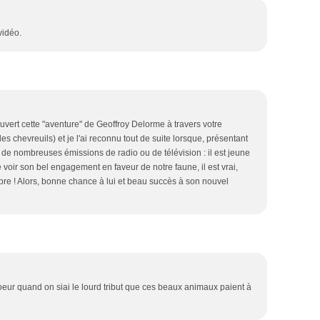
vidéo.
couvert cette "aventure" de Geoffroy Delorme à travers votre
des chevreuils) et je l'ai reconnu tout de suite lorsque, présentant
 à de nombreuses émissions de radio ou de télévision : il est jeune
de voir son bel engagement en faveur de notre faune, il est vrai,
e ! Alors, bonne chance à lui et beau succès à son nouvel
oeur quand on siai le lourd tribut que ces beaux animaux paient à