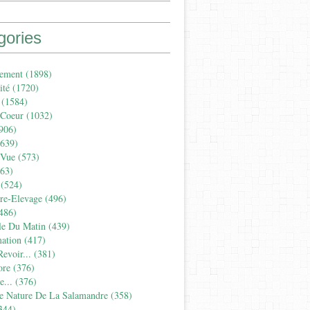
gories
ement
(1898)
ité
(1720)
(1584)
 Coeur
(1032)
906)
639)
 Vue
(573)
63)
(524)
ure-Elevage
(496)
486)
le Du Matin
(439)
ation
(417)
evoir...
(381)
ore
(376)
...
(376)
e Nature De La Salamandre
(358)
344)