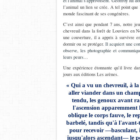
et l'animal s'apprivoisent. Geoffroy lui 
l’animal un lien se crée.
A tel point que l
monde fascinant de ses congénères.
C’est ainsi que pendant 7 ans, notre j
chevreuil dans la forêt de Louviers en 
une couverture, il a appris à survivre 
dormir ou se protéger.
Il acquiert une co
observe, les photographie et communique
leurs peurs…
Une expérience étonnante qu’il livre da
jours aux éditions Les arènes.
« Qui a vu un chevreuil, à la 
aller viander dans un champ 
tendu, les genoux avant ra
l'ascension apparemment l
oblique le corps fauve, le re
barbelé, tandis qu'à
l'avant-t
pour recevoir —basculant, i
jusqu'alors ascendant— le po