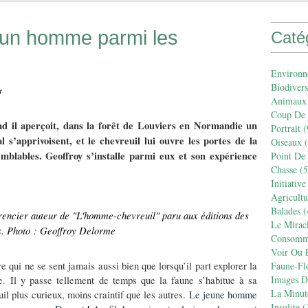
 un homme parmi les
Caté
Environn
Biodivers
t
Animaux
Coup De
d il aperçoit, dans la forêt de Louviers en Normandie un
Portrait
(
s’apprivoisent, et le chevreuil lui ouvre les portes de la
Oiseaux
(
mblables. Geoffroy s’installe parmi eux et son expérience
Point De
Chasse
(5
Initiative
Agricult
Balades
(
encier auteur de "L'homme-chevreuil" paru aux éditions des
Le Mirac
. Photo : Geoffroy Delorme
Consomm
Voir Ou R
e qui ne se sent jamais aussi bien que lorsqu’il part explorer la
Faune-Fl
Images De
e. Il y passe tellement de temps que la faune s’habitue à sa
La Minut
il plus curieux, moins craintif que les autres.
Le jeune homme
Insolite
(