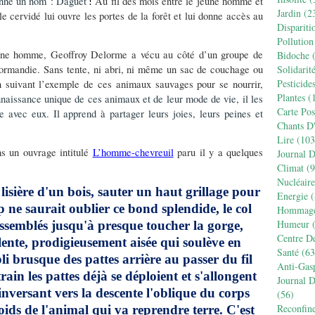
donne un nom : Daguet
Au fil des mois entre le jeune homme et
!
Jardin
(2
e cervidé lui ouvre les portes de la forêt et lui donne accès au
Dispariti
Pollution
eune homme, Geoffroy Delorme a vécu au côté d’un groupe de
Bidoche
(
Normandie. Sans tente, ni abri, ni même un sac de couchage ou
Solidarit
Pesticide
en suivant l’exemple de ces animaux sauvages pour se nourrir,
Plantes
(1
nnaissance unique de ces animaux et de leur mode de vie, il les
Carte Pos
 avec eux. Il apprend à partager leurs joies, leurs peines et
Chants D
Lire
(103
ns un ouvrage intitulé
L’homme-chevreuil
paru il y a quelques
Journal 
Climat
(9
Nucléaire
lisière d'un bois, sauter un haut grillage pour
Energie
(
ne saurait oublier ce bond splendide, le col
Hommag
Humeur
(
ssemblés jusqu'à presque toucher la gorge,
Centre D
ente, prodigieusement aisée qui soulève en
Santé
(63
pli brusque des pattes arrière au passer du fil
Anti-Gas
rain les pattes déjà se déploient et s'allongent
Journal 
nversant vers la descente l'oblique du corps
(56)
Reconfin
ids de l'animal qui va reprendre terre. C'est