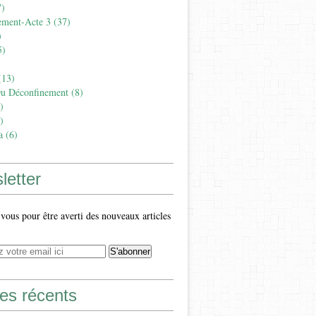
)
ement-Acte 3
(37)
)
5)
13)
Du Déconfinement
(8)
)
)
a
(6)
letter
ous pour être averti des nouveaux articles
les récents