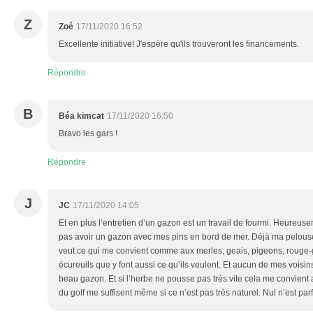
Z
Zoé
17/11/2020 16:52
Excellente initiative! J'espère qu'ils trouveront les financements.
Répondre
B
Béa kimcat
17/11/2020 16:50
Bravo les gars !
Répondre
J
JC
17/11/2020 14:05
Et en plus l’entretien d’un gazon est un travail de fourmi. Heureus
pas avoir un gazon avec mes pins en bord de mer. Déjà ma pelouse 
veut ce qui me convient comme aux merles, geais, pigeons, rouge-go
écureuils que y font aussi ce qu’ils veulent. Et aucun de mes voisin
beau gazon. Et si l’herbe ne pousse pas très vite cela me convient 
du golf me suffisent même si ce n’est pas très naturel. Nul n’est parf