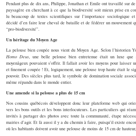
Pendant plus de dix ans, Philippe, Jonathan et Emile ont travaillé sur d
paysagère en cherchant à ce que la biodiversité soit mieux prise en co
lu beaucoup de textes scientifiques sur l’importance sociologique et 
décidé d’en faire leur cheval de bataille et de fédérer un mouvement q
“pro-biodiversité”.
Un héritage du Moyen Age
La pelouse bien coupée nous vient du Moyen Age. Selon l’historien Y
Homo Deus
, une belle pelouse bien entretenue était un luxe que s
moyenâgeux pouvaient s’offrir. Il fallait avoir les moyens pour laisser u
et finement coupée ! Et, logiquement, une pelouse trop haute était le si
pouvoir. Des siècles plus tard, le symbole de domination sociale associ
même répandu dans le monde entier.
Une amende si la pelouse a plus de 15 cm
Nos cousins québécois développent donc leur plateforme web qui orient
vers les bons outils et les bons interlocuteurs. Les particuliers qui réa
invités à partager des photos avec toute la communauté, étape nécessa
mairies d’agir. Et là aussi il y a du chemin à faire, puisqu’il existe en
où les habitants doivent avoir une pelouse de moins de 15 cm de haute