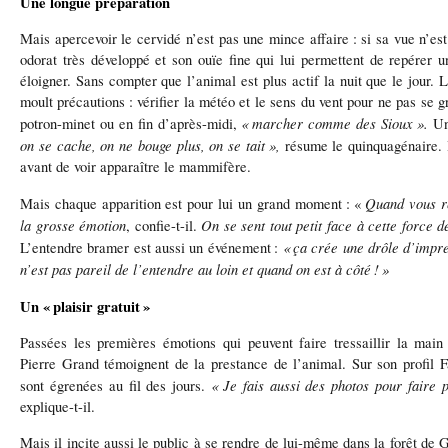
Une longue préparation
Mais apercevoir le cervidé n’est pas une mince affaire
: si sa vue n
’
es
odorat tr
è
s d
é
velopp
é
et son ou
ï
e fine qui lui permettent de rep
é
rer u
éloigner. Sans compter que l’animal est plus actif la nuit que le jour.
moult précautions
: v
é
rifier la m
é
t
é
o et le sens du vent pour ne pas se gr
«
marcher comme des Sioux
»
.
potron-minet ou en fin d
’
après-midi,
Une
on se cache, on ne bouge plus, on se tait
»
,
r
é
sume le quinquag
é
naire.
avant de voir appara
î
tre le mammif
è
re.
Quand vous re
Mais chaque apparition est pour lui un grand moment
:
«
la grosse
é
motion
On se sent tout petit face
à
cette force d
, confie-t-il.
«
ç
a cr
é
e une dr
ô
le d
’
impr
L
’
entendre bramer est aussi un
é
v
é
nement
:
n’est pas pareil de l’entendre au loin et quand on est à côté
!
»
Un «
plaisir gratuit
»
Passées les premières émotions qui peuvent faire tressaillir la main
Pierre Grand témoignent de la prestance de l’animal. Sur son profil F
«
Je fais aussi des photos pour faire
sont égrenées au fil des jours.
explique-t-il.
Mais il incite aussi le public
à
se rendre de lui-m
ê
me dans la for
ê
t de 