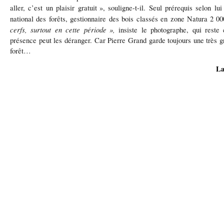
aller, c
’
est un plaisir gratuit
»
, souligne-t-il. Seul pr
é
requis selon lui
national des for
ê
ts, gestionnaire des bois class
é
s en zone Natura 2
00
cerfs, surtout en cette période
»
,
insiste le photographe, qui reste
pr
é
sence peut les d
é
ranger. Car Pierre Grand garde toujours une tr
è
s g
for
ê
t…
La