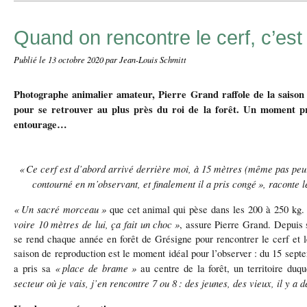
Quand on rencontre le cerf, c’est
Publié le
13 octobre 2020
par Jean-Louis Schmitt
Photographe animalier amateur, Pierre Grand raffole de la saiso
pour se retrouver au plus près du roi de la forêt. Un moment pr
entourage…
«
Ce cerf est d
’
abord arriv
é
derri
è
re moi,
à
15 m
è
tres (m
ê
me pas pe
contourn
é
en m
’
observant, et finalement il a pris cong
é
»
, raconte 
«
Un sacr
é
morceau
»
que cet animal qui p
è
se dans les 200
à
250 kg
voire 10 m
è
tres de lui,
ç
a fait un choc
»
, assure Pierre Grand. Depuis 
se rend chaque ann
é
e en for
ê
t de Gr
é
signe pour rencontrer le cerf et 
saison de reproduction est le moment idéal pour l’observer
: du 15 sept
«
place de brame
»
a pris sa
au centre de la for
ê
t, un territoire duq
secteur o
ù
je vais, j
’
en rencontre 7 ou 8
: des jeunes, des vieux, il y a d