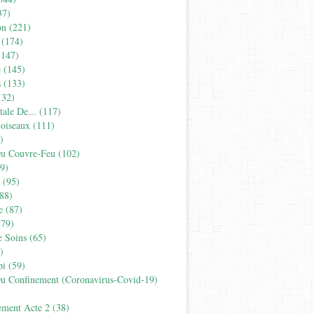
37)
on
(221)
(174)
147)
é
(145)
s
(133)
32)
tale De...
(117)
'oiseaux
(111)
)
Du Couvre-Feu
(102)
9)
(95)
88)
e
(87)
79)
e Soins
(65)
)
pi
(59)
Du Confinement (coronavirus-Covid-19)
ement Acte 2
(38)