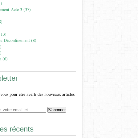
)
ement-Acte 3
(37)
)
5)
13)
Du Déconfinement
(8)
)
)
a
(6)
letter
ous pour être averti des nouveaux articles
les récents