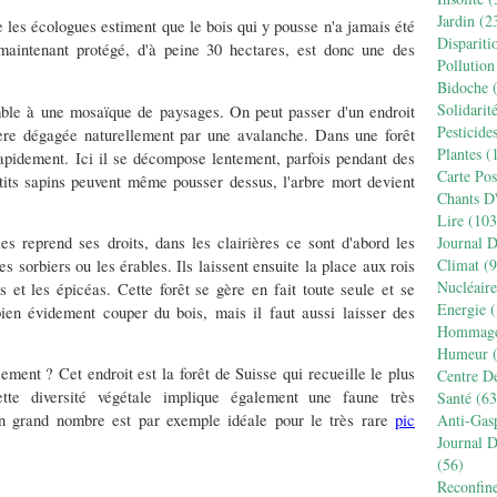
Jardin
(2
e les écologues estiment que le bois qui y pousse n'a jamais été
Dispariti
maintenant protégé, d'à peine 30 hectares, est donc une des
Pollution
Bidoche
(
Solidarit
emble à une mosaïque de paysages. On peut passer d'un endroit
Pesticide
ière dégagée naturellement par une avalanche. Dans une forêt
Plantes
(1
 rapidement. Ici il se décompose lentement, parfois pendant des
Carte Pos
tits sapins peuvent même pousser dessus, l'arbre mort devient
Chants D
Lire
(103
es reprend ses droits, dans les clairières ce sont d'abord les
Journal 
Climat
(9
 sorbiers ou les érables. Ils laissent ensuite la place aux rois
Nucléaire
 et les épicéas. Cette forêt se gère en fait toute seule et se
Energie
(
ien évidement couper du bois, mais il faut aussi laisser des
Hommag
Humeur
(
ement ? Cet endroit est la forêt de Suisse qui recueille le plus
Centre D
tte diversité végétale implique également une faune très
Santé
(63
Anti-Gas
en grand nombre est par exemple idéale pour le très rare
pic
Journal 
(56)
Reconfin