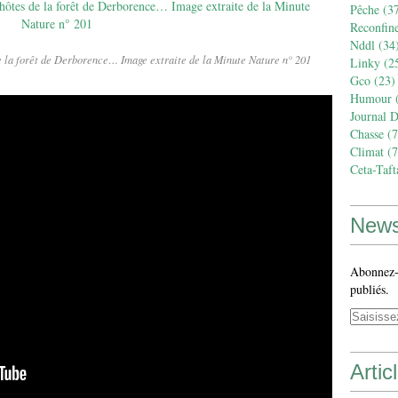
Pêche
(37
Reconfin
Nddl
(34
e la forêt de Derborence… Image extraite de la Minute Nature n° 201
Linky
(2
Gco
(23)
Humour
(
Journal 
Chasse
(7
Climat
(7
Ceta-Taft
News
Abonnez-v
publiés.
Artic