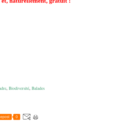
 et, naturellement, gratuit !
ndre
,
Biodiversité
,
Balades
epost
0