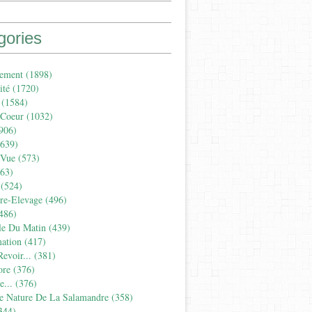
gories
ement
(1898)
ité
(1720)
(1584)
 Coeur
(1032)
906)
639)
 Vue
(573)
63)
(524)
ure-Elevage
(496)
486)
le Du Matin
(439)
ation
(417)
evoir...
(381)
ore
(376)
...
(376)
e Nature De La Salamandre
(358)
344)