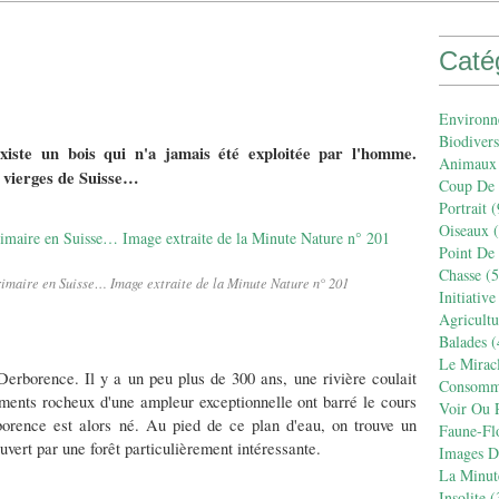
Caté
Environn
Biodivers
iste un bois qui n'a jamais été exploitée par l'homme.
Animaux
s vierges de Suisse…
Coup De
Portrait
(
Oiseaux
(
Point De
Chasse
(5
rimaire en Suisse… Image extraite de la Minute Nature n° 201
Initiative
Agricult
Balades
(
Le Mirac
erborence. Il y a un peu plus de 300 ans, une rivière coulait
Consomm
ments rocheux d'une ampleur exceptionnelle ont barré le cours
Voir Ou R
orence est alors né. Au pied de ce plan d'eau, on trouve un
Faune-Fl
uvert par une forêt particulièrement intéressante.
Images De
La Minut
Insolite
(