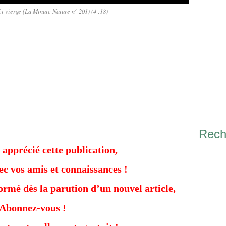
êt vierge (La Minute Nature n° 201) (4 :18)
Rech
 apprécié cette publication,
ec vos amis et connaissances !
formé dès la parution d’un nouvel article,
Abonnez-vous !