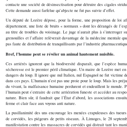
contacte une société de désinsectisation pour détruire des cigales stridu
Cette demande aussi farfelue qu’abjecte ne fut pas suivie d’effet.
Un député de Lozère dépose, pour la forme, une proposition de loi afi
département, une liste de bruits « normaux » dont les dérangés de l’esp
au titre de troubles du voisinage. Le juge n’aurait plus à s’interroger 
grenouilles et l’affaire relèverait davantage de la médecine mentale que
pas faute de distribution de tranquillisants par l’industrie pharmaceutiqu
Bref, l’homme peut se révéler un animal hautement nuisible.
Ces arriérés ignorent que la biodiversité
disparaît
, que l’espèce huma
sécheresse est le premier péril climatique. Un maire de Lozère met en
dangers du loup. Il ignore que nul Italien, nul Espagnol ne fut victime d
dans ces pays. L’humain n’est pas une proie pour le loup. Mais les préju
du vivant, la malfaisance humaine perdurent et endeuillent le monde. Pa
l’humain peut s’extraire de cette arriération funeste et accéder au respe
nature. Bien sûr, il faudrait que l’État d’abord, les associations ensuit
ferme et clair face aux voyous anti nature.
La pusillanimité des uns encourage les menées crapuleuses des tueurs 
de corvidés, les piégeurs de petits oiseaux. À Limoges, le 28 septembr
manifestation contre les massacres de corvidés qui distrait tant les man