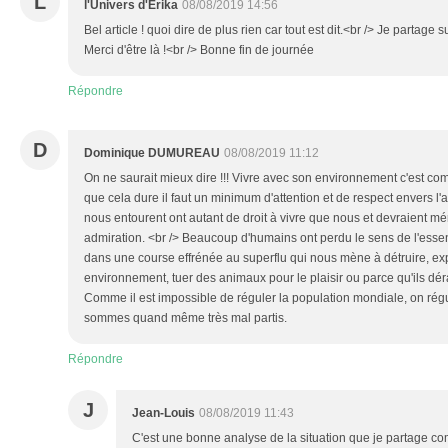
L
l'Univers d'Erika
08/08/2019 14:56
Bel article ! quoi dire de plus rien car tout est dit.<br /> Je partag
Merci d'être là !<br /> Bonne fin de journée
Répondre
D
Dominique DUMUREAU
08/08/2019 11:12
On ne saurait mieux dire !!! Vivre avec son environnement c'est com
que cela dure il faut un minimum d'attention et de respect envers l'au
nous entourent ont autant de droit à vivre que nous et devraient méri
admiration. <br /> Beaucoup d'humains ont perdu le sens de l'essent
dans une course effrénée au superflu qui nous mène à détruire, exp
environnement, tuer des animaux pour le plaisir ou parce qu'ils dér
Comme il est impossible de réguler la population mondiale, on rég
sommes quand même très mal partis.
Répondre
J
Jean-Louis
08/08/2019 11:43
C'est une bonne analyse de la situation que je partage co