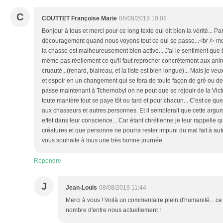
C
COUTTET Françoise Marie
08/08/2019 10:08
Bonjour à tous et merci pour ce long texte qui dit bien la vérité... Pa
découragement quand nous voyons tout ce qui se passe...<br /> mo
la chasse est malheureusement bien active... J'ai le sentiment que
même pas réellement ce qu'il faut reprocher concrètement aux anim
cruauté...(renard, blaireau, et la liste est bien longue)... Mais je
et espoir en un changement qui se fera de toute façon de gré ou de 
passe maintenant à Tchernobyl on ne peut que se réjouir de la Victo
toute manière tout se paye tôt ou tard et pour chacun... C'est ce qu
aux chasseurs et autres personnes. Et il semblerait que cette argum
effet dans leur conscience... Car étant chrétienne je leur rappelle 
créatures et que personne ne pourra rester impuni du mal fait à aut
vous souhaite à tous une très bonne journée
Répondre
J
Jean-Louis
08/08/2019 11:44
Merci à vous ! Voilà un commentaire plein d'humanité... 
nombre d'entre nous actuellement !