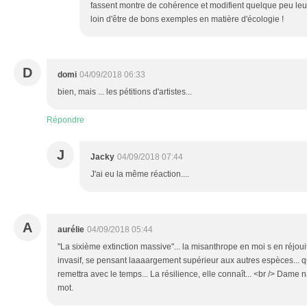
fassent montre de cohérence et modifient quelque peu leu
loin d'être de bons exemples en matière d'écologie !
D
domi
04/09/2018 06:33
bien, mais ... les pétitions d'artistes...
Répondre
J
Jacky
04/09/2018 07:44
J'ai eu la même réaction....
A
aurélie
04/09/2018 05:44
"La sixième extinction massive"... la misanthrope en moi s en réjouit
invasif, se pensant laaaargement supérieur aux autres espèces... qu
remettra avec le temps... La résilience, elle connaît... <br /> Dame 
mot.