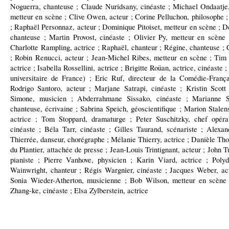
Noguerra, chanteuse ; Claude Nuridsany, cinéaste ; Michael Ondaatje
metteur en scène ; Clive Owen, acteur ; Corine Pelluchon, philosophe ;
; Raphaël Personnaz, acteur ; Dominique Pitoiset, metteur en scène ; 
chanteuse ; Martin Provost, cinéaste ; Olivier Py, metteur en scèn
Charlotte Rampling, actrice ; Raphaël, chanteur ; Régine, chanteuse ; 
; Robin Renucci, acteur ; Jean-Michel Ribes, metteur en scène ; Tim 
actrice ; Isabella Rossellini, actrice ; Brigitte Roüan, actrice, cinéaste ;
universitaire de France) ; Eric Ruf, directeur de la Comédie-Françai
Rodrigo Santoro, acteur ; Marjane Satrapi, cinéaste ; Kristin Scot
Simone, musicien ; Abderrahmane Sissako, cinéaste ; Marianne Slo
chanteuse, écrivaine ; Sabrina Speich, géoscientifique ; Marion Stalens
actrice ; Tom Stoppard, dramaturge ; Peter Suschitzky, chef opér
cinéaste ; Béla Tarr, cinéaste ; Gilles Taurand, scénariste ; Alex
Thierrée, danseur, chorégraphe ; Mélanie Thierry, actrice ; Danièle Th
du Plantier, attachée de presse ; Jean-Louis Trintignant, acteur ; John 
pianiste ; Pierre Vanhove, physicien ; Karin Viard, actrice ; Poly
Wainwright, chanteur ; Régis Wargnier, cinéaste ; Jacques Weber, a
Sonia Wieder-Atherton, musicienne ; Bob Wilson, metteur en scène 
Zhang-ke, cinéaste ; Elsa Zylberstein, actrice