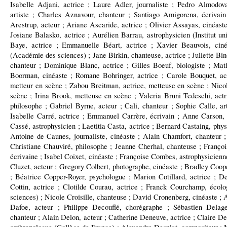
Isabelle Adjani, actrice ; Laure Adler, journaliste ; Pedro Almodov
artiste ; Charles Aznavour, chanteur ; Santiago Amigorena, écrivain 
Arestrup, acteur ; Ariane Ascaride, actrice ; Olivier Assayas, cinéaste
Josiane Balasko, actrice ; Aurélien Barrau, astrophysicien (Institut un
Baye, actrice ; Emmanuelle Béart, actrice ; Xavier Beauvois, ciné
(Académie des sciences) ; Jane Birkin, chanteuse, actrice ; Juliette Bi
chanteur ; Dominique Blanc, actrice ; Gilles Boeuf, biologiste ; Mat
Boorman, cinéaste ; Romane Bohringer, actrice ; Carole Bouquet, ac
metteur en scène ; Zabou Breitman, actrice, metteuse en scène ; Nicol
scène ; Irina Brook, metteuse en scène ; Valeria Bruni Tedeschi, actr
philosophe ; Gabriel Byrne, acteur ; Cali, chanteur ; Sophie Calle, ar
Isabelle Carré, actrice ; Emmanuel Carrère, écrivain ; Anne Carson, 
Cassé, astrophysicien ; Laetitia Casta, actrice ; Bernard Castaing, phy
Antoine de Caunes, journaliste, cinéaste ; Alain Chamfort, chanteur 
Christiane Chauviré, philosophe ; Jeanne Cherhal, chanteuse ; Françoi
écrivaine ; Isabel Coixet, cinéaste ; Françoise Combes, astrophysicienn
Cluzet, acteur ; Gregory Colbert, photographe, cinéaste ; Bradley Coope
; Béatrice Copper-Royer, psychologue ; Marion Cotillard, actrice ; D
Cottin, actrice ; Clotilde Courau, actrice ; Franck Courchamp, éco
sciences) ; Nicole Croisille, chanteuse ; David Cronenberg, cinéaste ; 
Dafoe, acteur ; Philippe Decouflé, chorégraphe ; Sébastien Delag
chanteur ; Alain Delon, acteur ; Catherine Deneuve, actrice ; Claire De