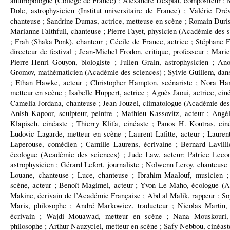
anthropologue (Collège de France) ; Alexandre Desplat, compositeur ;
Dole, astrophysicien (Institut universitaire de France) ; Valérie Dré
chanteuse ; Sandrine Dumas, actrice, metteuse en scène ; Romain Duris, 
Marianne Faithfull, chanteuse ; Pierre Fayet, physicien (Académie des s
; Frah (Shaka Ponk), chanteur ; Cécile de France, actrice ; Stéphane F
directeur de festival ; Jean-Michel Frodon, critique, professeur ; Mari
Pierre-Henri Gouyon, biologiste ; Julien Grain, astrophysicien ; An
Gromov, mathématicien (Académie des sciences) ; Sylvie Guillem, danse
; Ethan Hawke, acteur ; Christopher Hampton, scénariste ; Nora Ha
metteur en scène ; Isabelle Huppert, actrice ; Agnès Jaoui, actrice, cin
Camelia Jordana, chanteuse ; Jean Jouzel, climatologue (Académie des s
Anish Kapoor, sculpteur, peintre ; Mathieu Kassovitz, acteur ; Angé
Klapisch, cinéaste ; Thierry Klifa, cinéaste ; Panos H. Koutras, cin
Ludovic Lagarde, metteur en scène ; Laurent Lafitte, acteur ; Laur
Laperouse, comédien ; Camille Laurens, écrivaine ; Bernard Lavilli
écologue (Académie des sciences) ; Jude Law, acteur; Patrice Lecon
astrophysicien ; Gérard Lefort, journaliste ; Nolwenn Leroy, chanteuse 
Louane, chanteuse ; Luce, chanteuse ; Ibrahim Maalouf, musicien 
scène, acteur ; Benoît Magimel, acteur ; Yvon Le Maho, écologue (A
Makine, écrivain de l’Académie Française ; Abd al Malik, rappeur ; So
Maris, philosophe ; André Markowicz, traducteur ; Nicolas Martin, 
écrivain ; Wajdi Mouawad, metteur en scène ; Nana Mouskouri,
philosophe ; Arthur Nauzyciel, metteur en scène ; Safy Nebbou, cinéaste