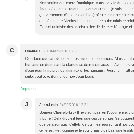
Non seulement, chère Dominique, vous avez le droit de d
finance/Lobbies... retour d’ascenseur) mais, je suis total
gouvernement d'ailleurs semble (enfin) commencer à com
du médiatique Nicolas Hulot, une autre autre ministre rela
Flessel (ministre des sports) a décidé de jeter l'éponge et de
C
Chantal33300
04/09/2018 07:22
C'est bien que tant de personnes signent des pétitions. Mais faut il
humains en détruisant la planète se détruisent aussi. L'Avenir est v
d'eau pour la nature, les animaux et les humains. Poura- on - rattrap
suite, peut être. Bonne journée Jean Louis
Répondre
J
Jean-Louis
04/09/2018 12:21
Bonjour Chantal,<br /> Il ne s'agit pas, en l'occurrence, d'
tribune ! Cela dit, c'est bien que ces célébrités "se bougen
que cela soit suivi d'effets -ce qui n'est pas sûr tant nos 
œillères...- et, comme je le soulignais plus bas, que lesdits