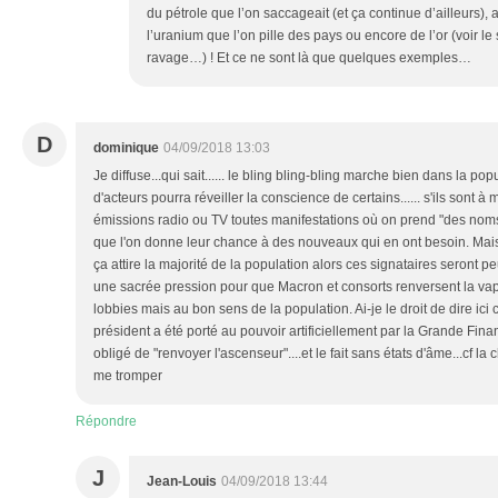
du pétrole que l’on saccageait (et ça continue d’ailleurs),
l’uranium que l’on pille des pays ou encore de l’or (voir l
ravage…) ! Et ce ne sont là que quelques exemples…
D
dominique
04/09/2018 13:03
Je diffuse...qui sait...... le bling bling-bling marche bien dans la po
d'acteurs pourra réveiller la conscience de certains...... s'ils sont à 
émissions radio ou TV toutes manifestations où on prend "des noms" p
que l'on donne leur chance à des nouveaux qui en ont besoin. Mais s
ça attire la majorité de la population alors ces signataires seront pe
une sacrée pression pour que Macron et consorts renversent la vap
lobbies mais au bon sens de la population. Ai-je le droit de dire ici
président a été porté au pouvoir artificiellement par la Grande Finan
obligé de "renvoyer l'ascenseur"....et le fait sans états d'âme...cf la
me tromper
Répondre
J
Jean-Louis
04/09/2018 13:44