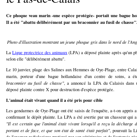
Ce phoque veau marin -une espèce protégée- portait une bague hol
Il a été "abattu délibérément par un braconnier au fusil de chasse"
Photo d'illustration montrant un jeune phoque gris dans le nord de l'
La
Ligue protectrice des animaux
(LPA) a déposé plainte après qu'un p
selon elle "délibérément abattu".
Le 10 janvier, plage des Salines aux Hemmes de Oye-Plage, entre Cala
marin, porteur d'une bague hollandaise d'un centre de soins, a é
braconnier au fusil de chasse"
, a annoncé la LPA du Calaisis dans 
déposé plainte contre X pour destruction d'espèce protégée.
L'animal était vivant quand il a été pris pour cible
Les gendarmes de Oye-Plage ont été saisis de l'enquête, a-t-on appris 
confirmant le dépôt plainte. La LPA a été avertie par un chasseur qui a
"Il est certain que l'animal était vivant lorsqu'il a reçu la décharge 
portant et de face, et que son état de santé était parfait"
, poursuit la L
de l'examen radiologique pratiqué par son vétérinaire et de l'autopsie réa