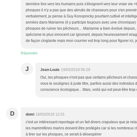
dernière fois vers les humains puis s'éloignent vers leur vraie vie.
phoques il n'y a pas que des abrutis de chasseurs pour s'en prendre
verbalement, je pense à Guy Konopnicky pourtant cultivé et intellig
années dans Marianne (il y participe toujours avec une chronique) u
phoques de ruiner les pêcheurs.... Marianne a bien évolué depuis, à
spécisme le plus innocent car ignorant, depuis heureusement virage
de façon cinglante mais mon courrier est trop long pour figurer ici, 
Répondre
J
Jean-Louis
19/03/2018 06:29
Oui, les phoques n'ont pas que certains pêcheurs et cha
vous le soulignez à juste titre, parfois aussi des individus
conscience écologique... Mais, voilà qui est peut-être tro
D
domi
18/03/2018 12:01
c'est un intéressant reportage et un fait divers crapuleux que je re
les mammifères marins doivent être protégés car si les nombreux ch
à tirer sur les phoques, ce serait à désespérer