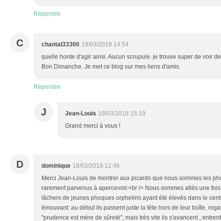
Répondre
C
chantal33300
18/03/2018 14:54
quelle honte d'agir ainsi. Aucun scrupule. je trouve super de voir d
Bon Dimanche. Je met ce blog sur mes liens d'amis.
Répondre
J
Jean-Louis
18/03/2018 15:19
Grand merci à vous !
D
dominique
18/03/2018 12:46
Merci Jean-Louis de montrer aux picards que nous sommes les p
rarement parvenus à apercevoir.<br /> Nous sommes allés une fois 
lâchers de jeunes phoques orphelins ayant été élevés dans le centre
émouvant: au début ils passent juste la tête hors de leur boîte, rega
"prudence est mère de sûreté", mais très vite ils s'avancent , entren