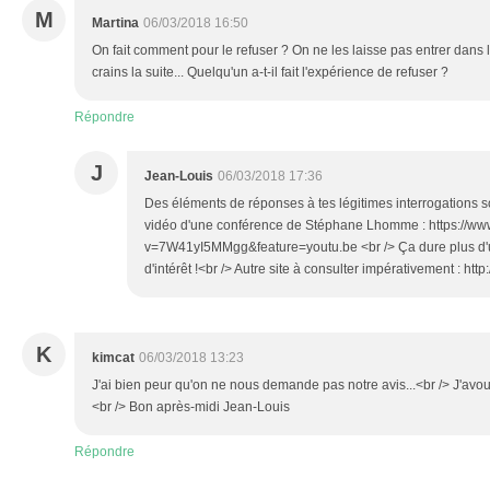
M
Martina
06/03/2018 16:50
On fait comment pour le refuser ? On ne les laisse pas entrer dans 
crains la suite... Quelqu'un a-t-il fait l'expérience de refuser ?
Répondre
J
Jean-Louis
06/03/2018 17:36
Des éléments de réponses à tes légitimes interrogations so
vidéo d'une conférence de Stéphane Lhomme : https://w
v=7W41yI5MMgg&feature=youtu.be <br /> Ça dure plus d'
d'intérêt !<br /> Autre site à consulter impérativement : http:/
K
kimcat
06/03/2018 13:23
J'ai bien peur qu'on ne nous demande pas notre avis...<br /> J'avou
<br /> Bon après-midi Jean-Louis
Répondre