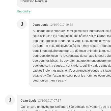
Fondation Reuters)
Répondre
J
Jean-Louis
12/10/2017 19:32
Au risque de te choquer Domi, je me suis toujours refusé à
celle-ci touche les humains ou les bêtes ! <br /> Durant ma 
trop entendu cette rengaine : « Vous feriez mieux de vous
de faim… » et autres joyeusetés du même acabit ! Pourtan
dans l’humanitaire que dans la défense animale, je me s
donneurs de leçon ne levaient pas davantage le petit doig
que pour les bêtes ! Ils ouvraient naturellement encore mo
quel que soit la cause… <br /> Alors, oui, il y a des sans d
vaches indiennes mais, en l’occurrence, je trouve la citat
adapté : « On n’a pas un cœur pour les hommes et un cœu
cœur ou on n’en a pas. »
J
Jean-Louis
12/10/2017 07:17
Oui, encore un mythe qui s'effondre ! Je pensais naïvement que l