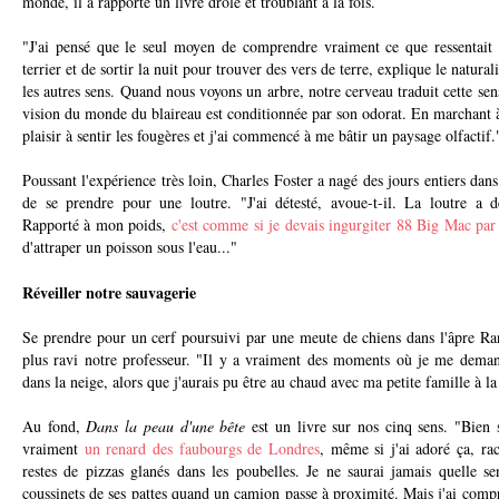
monde, il a rapporté un livre drôle et troublant à la fois.
"J'ai pensé que le seul moyen de comprendre vraiment ce que ressentait u
terrier et de sortir la nuit pour trouver des vers de terre, explique le natur
les autres sens. Quand nous voyons un arbre, notre cerveau traduit cette se
vision du monde du blaireau est conditionnée par son odorat. En marchant à 
plaisir à sentir les fougères et j'ai commencé à me bâtir un paysage olfactif.
Poussant l'expérience très loin, Charles Foster a nagé des jours entiers da
de se prendre pour une loutre. "J'ai détesté, avoue-t-il. La loutre a d
Rapporté à mon poids,
c'est comme si je devais ingurgiter 88 Big Mac par
d'attraper un poisson sous l'eau..."
Réveiller notre sauvagerie
Se prendre pour un cerf poursuivi par une meute de chiens dans l'âpre R
plus ravi notre professeur. "Il y a vraiment des moments où je me demanda
dans la neige, alors que j'aurais pu être au chaud avec ma petite famille à la
Au fond,
Dans la peau d'une bête
est un livre sur nos cinq sens. "Bien s
vraiment
un renard des faubourgs de Londres
, même si j'ai adoré ça, rac
restes de pizzas glanés dans les poubelles. Je ne saurai jamais quelle se
coussinets de ses pattes quand un camion passe à proximité. Mais j'ai compr