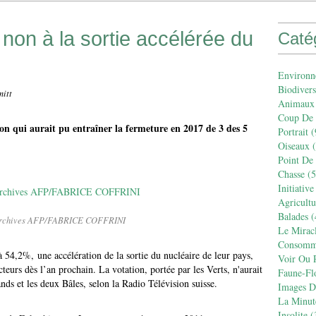
non à la sortie accélérée du
Caté
Environn
Biodivers
mitt
Animaux
Coup De
ion qui aurait pu entraîner la fermeture en 2017 de 3 des 5
Portrait
(
Oiseaux
(
Point De
Chasse
(5
Initiative
Agricult
Balades
(
archives AFP/FABRICE COFFRINI
Le Mirac
Consomm
à 54,2%, une accélération de la sortie du nucléaire de leur pays,
Voir Ou R
cteurs dès l’an prochain. La votation, portée par les Verts, n'aurait
Faune-Fl
ds et les deux Bâles, selon la Radio Télévision suisse.
Images De
La Minut
Insolite
(