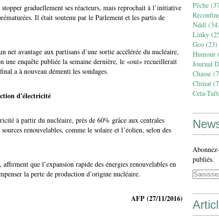
Pêche
(37
stopper graduellement ses réacteurs, mais reprochait à l’initiative
Reconfin
ématurées. Il était soutenu par le Parlement et les partis de
Nddl
(34
Linky
(2
Gco
(23)
n net avantage aux partisans d’une sortie accélérée du nucléaire,
Humour
(
lon une enquête publiée la semaine dernière, le «oui» recueillerait
Journal 
final a à nouveau démenti les sondages.
Chasse
(7
Climat
(7
Ceta-Taft
tion d'électricité
icité à partir du nucléaire, près de 60% grâce aux centrales
News
sources renouvelables, comme le solaire et l’éolien, selon des
Abonnez-v
publiés.
e, affirment que l’expansion rapide des énergies renouvelables en
mpenser la perte de production d’origine nucléaire.
AFP (27/11/2016)
Artic