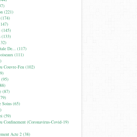
37)
on
(221)
(174)
147)
é
(145)
s
(133)
32)
tale De...
(117)
'oiseaux
(111)
)
Du Couvre-Feu
(102)
9)
(95)
88)
e
(87)
79)
e Soins
(65)
)
pi
(59)
Du Confinement (coronavirus-Covid-19)
ement Acte 2
(38)