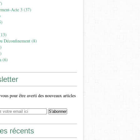
)
ement-Acte 3
(37)
)
5)
13)
Du Déconfinement
(8)
)
)
a
(6)
letter
ous pour être averti des nouveaux articles
les récents