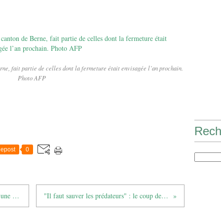
ne, fait partie de celles dont la fermeture était envisagée l’an prochain.
Photo AFP
Rech
epost
0
Pourquoi les Suisses ont dit « non » à une sortie rapide du nucléaire
"Il faut sauver les prédateurs" : le coup de gueule de Yves Paccalet