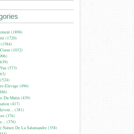
gories
ement
(1898)
ité
(1720)
(1584)
 Coeur
(1032)
906)
639)
 Vue
(573)
63)
(524)
ure-Elevage
(496)
486)
le Du Matin
(439)
ation
(417)
evoir...
(381)
ore
(376)
...
(376)
e Nature De La Salamandre
(358)
344)