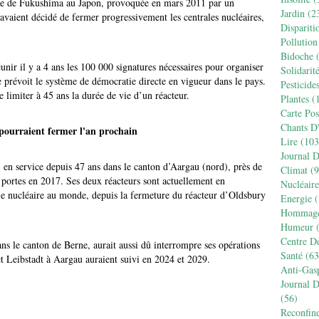
ire de Fukushima au Japon, provoquée en mars 2011 par un
Jardin
(2
 avaient décidé de fermer progressivement les centrales nucléaires,
Dispariti
Pollution
Bidoche
(
nir il y a 4 ans les 100 000 signatures nécessaires pour organiser
Solidarit
 prévoit le système de démocratie directe en vigueur dans le pays.
Pesticide
e limiter à 45 ans la durée de vie d’un réacteur.
Plantes
(1
Carte Pos
Chants D
pourraient fermer l'an prochain
Lire
(103
Journal 
, en service depuis 47 ans dans le canton d’Aargau (nord), près de
Climat
(9
s portes en 2017. Ses deux réacteurs sont actuellement en
Nucléaire
trale nucléaire au monde, depuis la fermeture du réacteur d’Oldsbury
Energie
(
Hommag
Humeur
(
Centre D
s le canton de Berne, aurait aussi dû interrompre ses opérations
Santé
(63
t Leibstadt à Aargau auraient suivi en 2024 et 2029.
Anti-Gas
Journal 
(56)
Reconfin