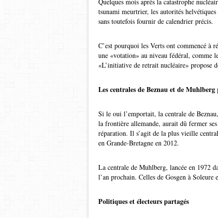
Quelques mois après la catastrophe nucléa
tsunami meurtrier, les autorités helvétiques
sans toutefois fournir de calendrier précis.
C’est pourquoi les Verts ont commencé à réu
une «votation» au niveau fédéral, comme le
«L’initiative de retrait nucléaire» propose d
Les centrales de Beznau et de Muhlberg 
Si le oui l’emportait, la centrale de Beznau
la frontière allemande, aurait dû fermer se
réparation. Il s’agit de la plus vieille cen
en Grande-Bretagne en 2012.
La centrale de Muhlberg, lancée en 1972 dan
l’an prochain. Celles de Gosgen à Soleure e
Politiques et électeurs partagés